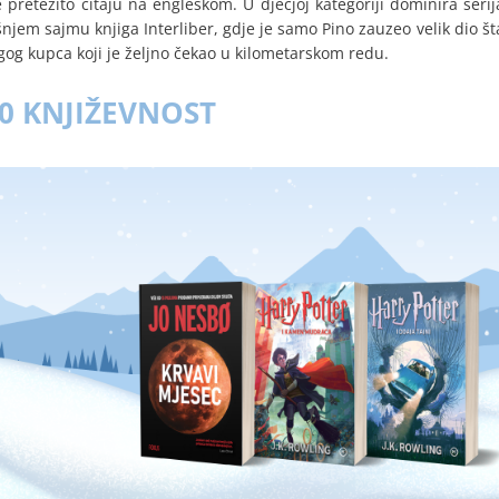
e pretežito čitaju na engleskom. U dječjoj kategoriji dominira serijal
njem sajmu knjiga Interliber, gdje je samo Pino zauzeo velik dio š
og kupca koji je željno čekao u kilometarskom redu.
0 KNJIŽEVNOST