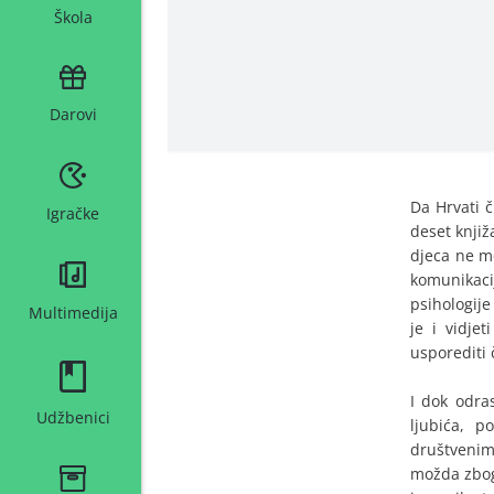
Škola
Darovi
Da Hrvati č
Igračke
deset knjiž
djeca ne mo
komunikaci
psihologije
Multimedija
je i vidje
usporediti 
I dok odras
Udžbenici
ljubića, p
društvenim
možda zbog 