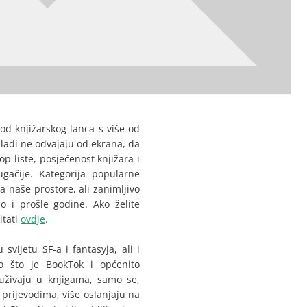
 od knjižarskog lanca s više od
mladi ne odvajaju od ekrana, da
op liste, posjećenost knjižara i
ačije. Kategorija popularne
 naše prostore, ali zanimljivo
o i prošle godine. Ako želite
itati
ovdje
.
svijetu SF-a i fantasyja, ali i
ao što je BookTok i općenito
uživaju u knjigama, samo se,
prijevodima, više oslanjaju na