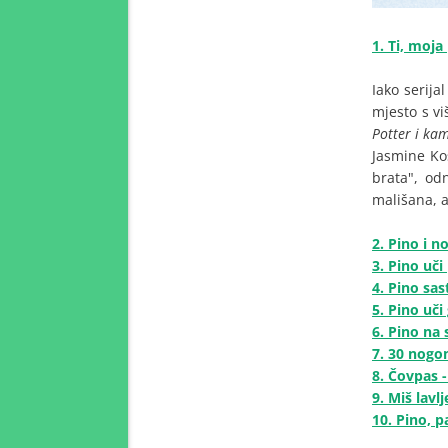
1. Ti, moja
Iako serija
mjesto s vi
Potter i k
Jasmine Ko
brata", o
mališana, a
2. Pino i 
3. Pino uči 
4. Pino sas
5. Pino uči
6. Pino na 
7. 30 nogom
8. Čovpas -
9. Miš lavlj
10. Pino, 