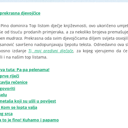
 prekrasna djevojčice
l Pino dominira Top listom dječje književnosti, ovo ukoričeno umje
še od tisuću prodanih primjeraka, a za nekoliko brojeva premašuje
amen mudraca
. Prekrasna oda svim djevojčicama diljem svijeta osvojila 
sanović savršeno nadopunjavaju ljepotu teksta. Odnedavno ova sl
dnosno izdanje
Ti, moj predivni dječače
, za kojeg vjerujemo da će
li i na našim top listama.
nova tuta: Pa-pa pelenama!
prve riječi
tavlja rečenice
 govoriti
selu
etaša koji su ušli u povijest
 Kom se lopta valja
eg srca
pa to je fino! Kuhamo i papamo