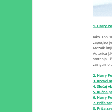
1. Harry P
Iako Top 10
zaposjeo j
Mozaik knji
Autorica J.
storenja, 
zasigurno u
2.
Harry Po
3. Krvavi 
4. Slučaj vl
5. Kućna 
6. Harry P
7. Priča z
8. Priča z