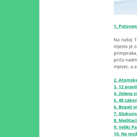
1. Putovan
Na našoj T
mjesto je 
primjeraka,
priča nadm
mjesec, a a
2. Atomske
3. 12 pravi
4. Zelena s
5. 48 zako
6. Bogati o
7. Glukozna
8. Meditaci
9. Veliki P
10. Ne mož