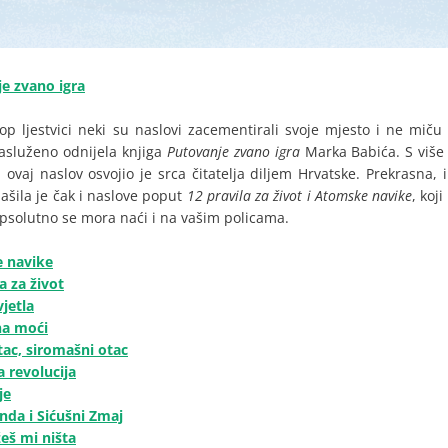
je zvano igra
op ljestvici neki su naslovi zacementirali svoje mjesto i ne mič
zasluženo odnijela knjiga
Putovanje zvano igra
Marka Babića. S više 
 ovaj naslov osvojio je srca čitatelja diljem Hrvatske. Prekrasna, 
ašila je čak i naslove poput
12 pravila za život i Atomske navike
, koj
psolutno se mora naći i na vašim policama.
 navike
la za život
vjetla
na moći
tac, siromašni otac
 revolucija
je
anda i Sićušni Zmaj
eš mi ništa