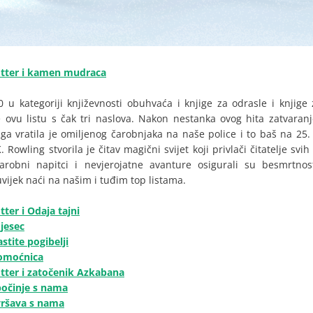
otter i kamen mudraca
 u kategoriji književnosti obuhvaća i knjige za odrasle i knjige 
e ovu listu s čak tri naslova. Nakon nestanka ovog hita zatvaran
ga vratila je omiljenog čarobnjaka na naše police i to baš na 25.
K. Rowling stvorila je čitav magični svijet koji privlači čitatelje sv
čarobni napitci i nevjerojatne avanture osigurali su besmrtno
vijek naći na našim i tuđim top listama.
tter i Odaja tajni
mjesec
astite pogibelji
pomoćnica
otter i zatočenik Azkabana
apočinje s nama
avršava s nama