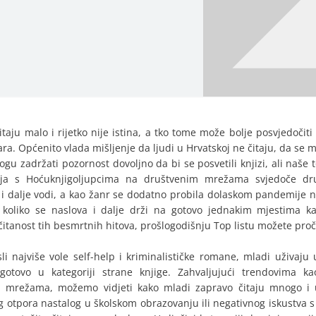
itaju malo i rijetko nije istina, a tko tome može bolje posvjedočiti
ara. Općenito vlada mišljenje da ljudi u Hrvatskoj ne čitaju, da se 
gu zadržati pozornost dovoljno da bi se posvetili knjizi, ali naše t
ja s Hoćuknjigoljupcima na društvenim mrežama svjedoče drug
 i dalje vodi, a kao žanr se dodatno probila dolaskom pandemije na
ti koliko se naslova i dalje drži na gotovo jednakim mjestima ka
čitanost tih besmrtnih hitova, prošlogodišnju Top listu možete proč
li najviše vole self-help i kriminalističke romane, mladi uživaju u 
ogotovo u kategoriji strane knjige. Zahvaljujući trendovima k
 mrežama, možemo vidjeti kako mladi zapravo čitaju mnogo i 
otpora nastalog u školskom obrazovanju ili negativnog iskustva s 