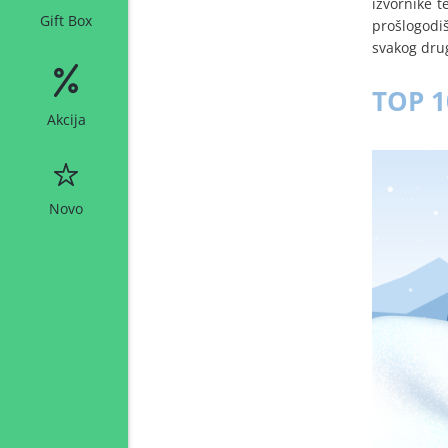
izvornike t
Gift Box
prošlogodiš
svakog drug
TOP 1
Akcija
Novo