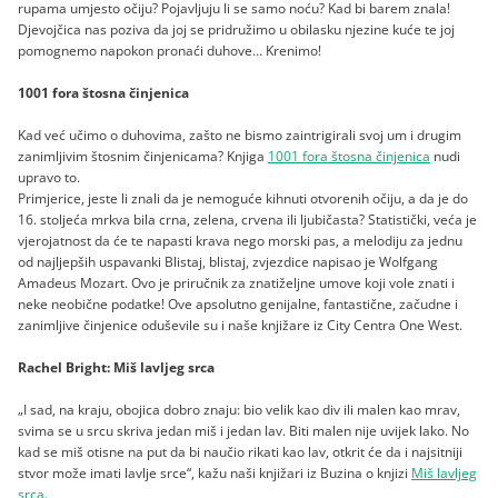
rupama umjesto očiju? Pojavljuju li se samo noću? Kad bi barem znala!
Djevojčica nas poziva da joj se pridružimo u obilasku njezine kuće te joj
pomognemo napokon pronaći duhove… Krenimo!
1001 fora štosna činjenica
Kad već učimo o duhovima, zašto ne bismo zaintrigirali svoj um i drugim
zanimljivim štosnim činjenicama? Knjiga
1001 fora štosna činjenica
nudi
upravo to.
Primjerice, jeste li znali da je nemoguće kihnuti otvorenih očiju, a da je do
16. stoljeća mrkva bila crna, zelena, crvena ili ljubičasta? Statistički, veća je
vjerojatnost da će te napasti krava nego morski pas, a melodiju za jednu
od najljepših uspavanki Blistaj, blistaj, zvjezdice napisao je Wolfgang
Amadeus Mozart. Ovo je priručnik za znatiželjne umove koji vole znati i
neke neobične podatke! Ove apsolutno genijalne, fantastične, začudne i
zanimljive činjenice oduševile su i naše knjižare iz City Centra One West.
Rachel Bright: Miš lavljeg srca
„I sad, na kraju, obojica dobro znaju: bio velik kao div ili malen kao mrav,
svima se u srcu skriva jedan miš i jedan lav. Biti malen nije uvijek lako. No
kad se miš otisne na put da bi naučio rikati kao lav, otkrit će da i najsitniji
stvor može imati lavlje srce“, kažu naši knjižari iz Buzina o knjizi
Miš lavljeg
srca
.