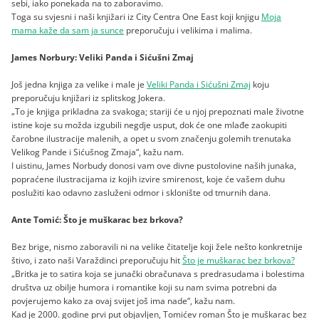
sebi, iako ponekada na to zaboravimo.
Toga su svjesni i naši knjižari iz City Centra One East koji knjigu
Moja
mama kaže da sam ja sunce
preporučuju i velikima i malima.
James Norbury: Veliki Panda i Sićušni Zmaj
Još jedna knjiga za velike i male je
Veliki Panda i Sićušni Zmaj
koju
preporučuju knjižari iz splitskog Jokera.
„To je knjiga prikladna za svakoga; stariji će u njoj prepoznati male životne
istine koje su možda izgubili negdje usput, dok će one mlađe zaokupiti
čarobne ilustracije malenih, a opet u svom značenju golemih trenutaka
Velikog Pande i Sićušnog Zmaja“, kažu nam.
I uistinu, James Norbudy donosi vam ove divne pustolovine naših junaka,
popraćene ilustracijama iz kojih izvire smirenost, koje će vašem duhu
poslužiti kao odavno zasluženi odmor i sklonište od tmurnih dana.
Ante Tomić: Što je muškarac bez brkova?
Bez brige, nismo zaboravili ni na velike čitatelje koji žele nešto konkretnije
štivo, i zato naši Varaždinci preporučuju hit
Što je muškarac bez brkova?
„Britka je to satira koja se junački obračunava s predrasudama i bolestima
društva uz obilje humora i romantike koji su nam svima potrebni da
povjerujemo kako za ovaj svijet još ima nade“, kažu nam.
Kad je 2000. godine prvi put objavljen, Tomićev roman Što je muškarac bez