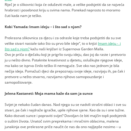
Riječ je o slikovnici koja će oduševiti male, a velike podsjetiti da se najveća
hrabrost i posebnost kriju u svima nama. Ponekad naprosto to moramo
čuti kada nam je teško.
Kobi Yamada: Imam ideju – i što sad s njom?
Prekrasna slikovnica za djecu i za odrasle koje treba podsjetiti da su sve
velike stvari nastale tako što su prvo bile ideje“, to o knjizi
Imam ideju - i
što sad s njom?
kažu naši knjižari iz Supernova Garden Malla.
Ovo je priča o dječaku koji je prigrlio svoju ideju, dao joj da raste i pretvorio
ju u nešto divno. Potaknite kreativnost u djetetu, osluškujte njegove ideje,
ma kako se isprva činilo teško ili nemoguće. Sve oko nas jednom je bila
nečija ideja. Pomažući djeci da prepoznaju svoje ideje, razvijaju ih, pa čak i
pretvore u nešto stvarno, razvijamo njihovo samopouzdanje i
samopoštovanje.
Jelena Kastaneti: Moja mama kaže da sam ja sunce
Svijet je nekako čudan danas. Nad njega su se nadvili strašni oblaci i sve su
stvari, pa čak i najdraže igračke, upile njihove sjene. Kao da su i one tužne.
Kako dozvati sunce i popraviti svijet? Dovoljan će biti majčin topli podsjetnik
o suštini života. Unatoč svim preprekama i mračnim oblacima, malena
junakinja ove prekrasne priče naučit će nas da ono najljepše nosimo – u