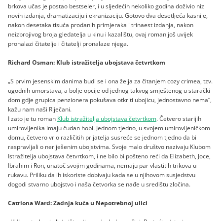
brkova učas je postao bestseler, i u sljedećih nekoliko godina doživio niz
novih izdanja, dramatizaciju i ekranizaciju. Gotovo dva desetljeća kasnije,
nakon desetaka tisuća prodanih primjeraka i trinaest izdanja, nakon
neizbrojivog broja gledatelja u kinu i kazalištu, ovaj roman još uvijek
pronalazi čitatelje i čitatelji pronalaze njega.
Richard Osman: Klub istražitelja ubojstava četvrtkom
„S prvim jesenskim danima budi se i ona želja za čitanjem cozy crimea, tzv.
ugodnih umorstava, a bolje opcije od jednog takvog smještenog u starački
dom gdje grupica penzionera pokušava otkriti ubojicu, jednostavno nema“,
kažu nam naši Riječani.
I zato je tu roman
Klub istražitelja ubojstava četvrtkom
. Četvero starijih
umirovljenika imaju čudan hobi. Jednom tjedno, u svojem umirovljeničkom
domu, četvero vrlo različitih prijatelja susreće se jednom tjedno da bi
raspravljali o neriješenim ubojstvima. Svoje malo društvo nazivaju Klubom
Istražitelja ubojstava četvrtkom, i ne bilo bi pošteno reći da Elizabeth, Joce,
Ibrahim i Ron, unatoč svojim godinama, nemaju par vlastitih trikova u
rukavu. Priliku da ih iskoriste dobivaju kada se u njihovom susjedstvu
dogodi stvarno ubojstvo i naša četvorka se nađe u središtu zločina.
Catriona Ward: Zadnja kuća u Nepotrebnoj ulici