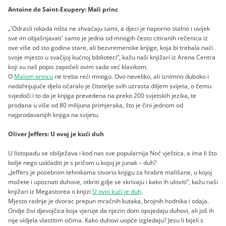
Antoine de Saint-Exupery: Mali princ
„'Odrasli nikada ništa ne shvaćaju sami, a djeci je naporno stalno i uvijek
sve im objašnjavati' samo je jedna od mnogih često citiranih rečenica iz
ove više od sto godina stare, ali bezvremenske knjige, koja bi trebala naći
svoje mjesto u svačijoj kućnoj biblioteci“, kažu naši knjižari iz Arena Centra
koji su naš popis započeli ovim sada već klasikom.
O
Malom princu
ne treba reći mnogo. Ovo neveliko, ali iznimno duboko i
nadahnjujuće djelo očaralo je čitatelje svih uzrasta diljem svijeta, o čemu
svjedoči i to da je knjiga prevedena na preko 200 svjetskih jezika, te
prodana u više od 80 milijuna primjeraka, što je čini jednom od
najprodavanijih knjiga na svijetu.
Oliver Jeffers: U ovoj je kući duh
U listopadu se obilježava i kod nas sve popularnija Noć vještica, a ima li što
bolje nego uskladiti je s pričom u kojoj je junak – duh?
„Jeffers je posebnim tehnikama stvorio knjigu za hrabre mališane, u kojoj
možete i upoznati duhove, otkriti gdje se skrivaju i kako ih uloviti“, kažu naši
knjižari iz Megastorea o knjizi
U ovoj kući je duh
.
Mjesto radnje je dvorac prepun mračnih kutaka, brojnih hodnika i odaja.
Ondje živi djevojčica koja vjeruje da njezin dom opsjedaju duhovi, ali još ih
nije vidjela vlastitim očima. Kako duhovi uopće izgledaju? Jesu li bijeli s