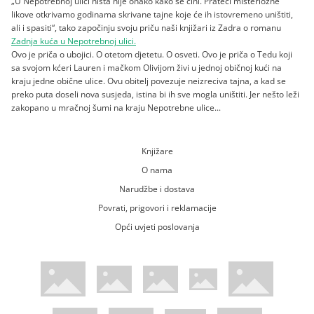
„U Nepotrebnoj ulici ništa nije onako kako se čini. Prateći misteriozne
likove otkrivamo godinama skrivane tajne koje će ih istovremeno uništiti,
ali i spasiti“, tako započinju svoju priču naši knjižari iz Zadra o romanu
Zadnja kuća u Nepotrebnoj ulici.
Ovo je priča o ubojici. O otetom djetetu. O osveti. Ovo je priča o Tedu koji
sa svojom kćeri Lauren i mačkom Olivijom živi u jednoj običnoj kući na
kraju jedne obične ulice. Ovu obitelj povezuje neizreciva tajna, a kad se
preko puta doseli nova susjeda, istina bi ih sve mogla uništiti. Jer nešto leži
zakopano u mračnoj šumi na kraju Nepotrebne ulice...
Knjižare
O nama
Narudžbe i dostava
Povrati, prigovori i reklamacije
Opći uvjeti poslovanja
WsPay web stranica
Visa web stranica
Maestro web stranica
Mastercard web stranica
American Express web stranica
Diners web stranica
Trustwave certificirano
Pci Dss certificirano