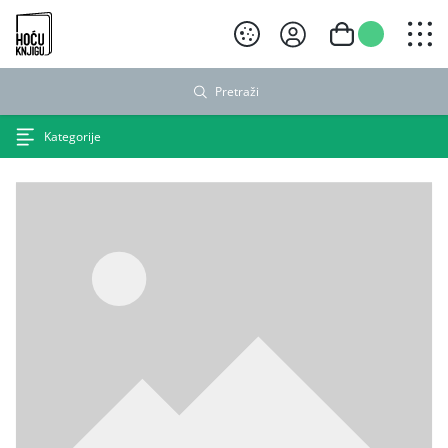
Hoću knjigu crni logo
Pretraži
Kategorije