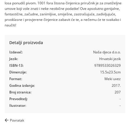
losa ponudiš pivom. 1001 fora štosna činjenica priručnik je za znatiželjne
umove koji vole znati i neke neobične podatke! Ove apsolutno genijalne,
fantastične, začudne, zanimljive, smiješne, zastrašujuće, zadivljujuće,
prvoklasne i provjerene činjenice zabavit će te, a nečemu će te svakako i
naučiti!
Detalji proizvoda
Izdavač:
Naša djeca d.o.o.
Jezik:
Hrvatski jezik
ISBN-13:
9789533026329
Dimenzije:
15.5x23.5cm
Format:
Meki uvez
Godina izdanja:
2017.
Broj stranica:
207
Prevoditelj:
-
Ilustrator:
-
Povratak