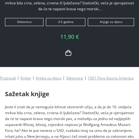
mrkva bila crna, zelena, crvena ili ljubičasta? Statistički, veća je vjerojatnost
da će te napasti krava nego morski...
Slikovnica
3-5 godina
Knjige za djecu
11,90 €
Proizvodi
Knjige
Knjige za djecu
Slikovnice
1001 Fora štosna činjenica
Sažetak knjige
Jeste li znali da je nemoguće kihnuti otvorenih očiju, a da je do 16. stoljeća
mrkva bila crna, zelena, crvena ili ljubičasta? Statistički, veća je vjerojatnost
da će te napasti krava nego morski pas, a melodiju za jednu od najljepših
uspavanki Blistaj, blistaj, zvjezdice napisao je Wolfgang Amadeus Mozart.
Fora, ha? Ako te put nanese u SAD, svakako imaj na umu da je zabranjeno
srkati juhu u New Jerseyju, a na Aljasci ćeš imati problema sa zakonom ako