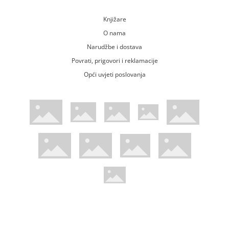
Knjižare
O nama
Narudžbe i dostava
Povrati, prigovori i reklamacije
Opći uvjeti poslovanja
WsPay web stranica
Visa web stranica
Maestro web stranica
Mastercard web stranica
American Express web stranica
Diners web stranica
Trustwave certificirano
Pci Dss certificirano
Mastercard sigurnosni kod web strani
Verified by Visa web stranica
Hoću Knjigu Facebook profil
Hoću knjigu Instagram profil
Hoću knjigu Youtube profil
Hoću knjigu TikTok profil