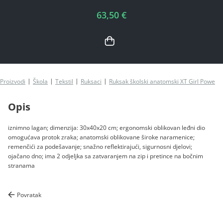
63,50 €
Proizvodi
Škola
Tekstil
Ruksaci
Ruksak školski anatomski XT Girl Power 
Opis
iznimno lagan; dimenzija: 30x40x20 cm; ergonomski oblikovan leđni dio
omogućava protok zraka; anatomski oblikovane široke naramenice;
remenčići za podešavanje; snažno reflektirajući, sigurnosni djelovi;
ojačano dno; ima 2 odjeljka sa zatvaranjem na zip i pretince na bočnim
stranama
Povratak