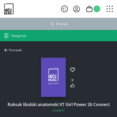
Hoću knjigu crni logo
Pretraži
Kategorije
Povratak
0
Ruksak školski anatomski XT Girl Power 26 Connect
CONNECT