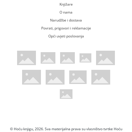
Knjižare
O nama
Narudžbe i dostava
Povrati, prigovori i reklamacije
Opći uvjeti poslovanja
WsPay web stranica
Visa web stranica
Maestro web stranica
Mastercard web stranica
American Express web stranica
Diners web stranica
Trustwave certificirano
Pci Dss certificirano
Mastercard sigurnosni kod web strani
Verified by Visa web stranica
Hoću Knjigu Facebook profil
Hoću knjigu Instagram profil
Hoću knjigu Youtube profil
Hoću knjigu TikTok profil
© Hoću knjigu, 2026. Sva materijalna prava su vlasništvo tvrtke Hoću