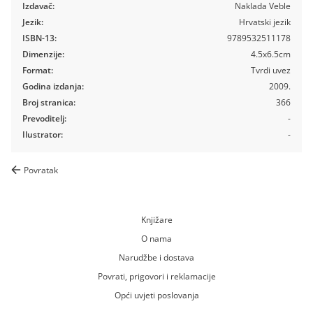
Izdavač:
Naklada Veble
Jezik:
Hrvatski jezik
ISBN-13:
9789532511178
Dimenzije:
4.5x6.5cm
Format:
Tvrdi uvez
Godina izdanja:
2009.
Broj stranica:
366
Prevoditelj:
-
Ilustrator:
-
Povratak
Knjižare
O nama
Narudžbe i dostava
Povrati, prigovori i reklamacije
Opći uvjeti poslovanja