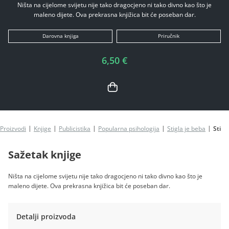
Ništa na cijelome svijetu nije tako dragocjeno ni tako divno kao što je
maleno dijete. Ova prekrasna knjižica bit će poseban dar.
Darovna knjiga
Priručnik
6,50 €
Proizvodi
Knjige
Publicistika
Popularna psihologija
Stigla je beba
Stigl
Sažetak knjige
Ništa na cijelome svijetu nije tako dragocjeno ni tako divno kao što je
maleno dijete. Ova prekrasna knjižica bit će poseban dar.
Detalji proizvoda