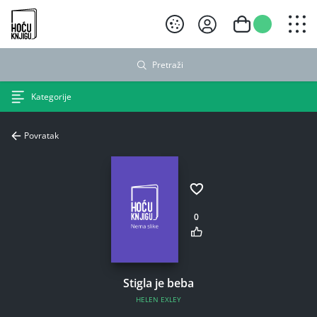
Hoću knjigu crni logo
Pretraži
Kategorije
Povratak
0
Stigla je beba
HELEN EXLEY