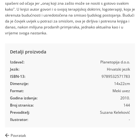
spašeni od očaja jer „onaj koji zna zašto može se nositi s gotovo svakim
kako". U knjizi autor govori i o svojoj terapijskoj doktrini, logoterapiji, koja je
okrenuta budućnosti i usredotočena na smisao ljudskog postojanja. Budući
da je čovjek uvijek u potrazi za smislom, ova je dirljiva i potresna knjiga i
danas, nakon milijuna prodanih primjeraka, jednako aktualna kao i u
vrijeme svoga nastanka.
Detalji proizvoda
Izdavač:
Planetopija d.o.o.
Jezik:
Hrvatski jezik
ISBN-13:
9789532571783
Dimenzije:
14x22cm
Format:
Meki uvez
Godina izdanja:
2010.
Broj stranica:
144
Prevoditelj:
Suzana Keleković
Ilustrator:
-
Povratak