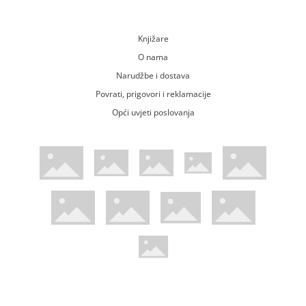
Knjižare
O nama
Narudžbe i dostava
Povrati, prigovori i reklamacije
Opći uvjeti poslovanja
WsPay web stranica
Visa web stranica
Maestro web stranica
Mastercard web stranica
American Express web stranica
Diners web stranica
Trustwave certificirano
Pci Dss certificirano
Mastercard sigurnosni kod web strani
Verified by Visa web stranica
Hoću Knjigu Facebook profil
Hoću knjigu Instagram profil
Hoću knjigu Youtube profil
Hoću knjigu TikTok profil