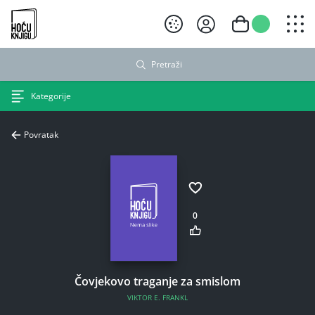
Hoću knjigu crni logo
Pretraži
Kategorije
Povratak
0
Čovjekovo traganje za smislom
VIKTOR E. FRANKL