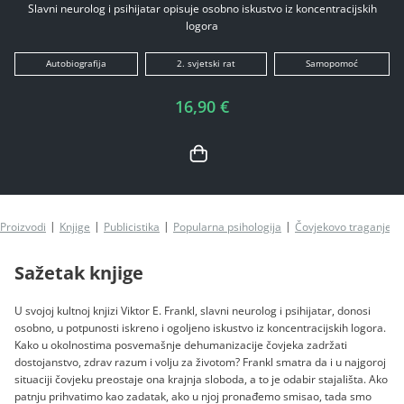
Slavni neurolog i psihijatar opisuje osobno iskustvo iz koncentracijskih
logora
Autobiografija
2. svjetski rat
Samopomoć
16,90 €
Proizvodi
Knjige
Publicistika
Popularna psihologija
Čovjekovo traganje z
Sažetak knjige
U svojoj kultnoj knjizi Viktor E. Frankl, slavni neurolog i psihijatar, donosi
osobno, u potpunosti iskreno i ogoljeno iskustvo iz koncentracijskih logora.
Kako u okolnostima posvemašnje dehumanizacije čovjeka zadržati
dostojanstvo, zdrav razum i volju za životom? Frankl smatra da i u najgoroj
situaciji čovjeku preostaje ona krajnja sloboda, a to je odabir stajališta. Ako
patnju prihvatimo kao zadatak, ako u njoj pronađemo smisao, tada smo