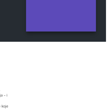
,
a – i
 koje