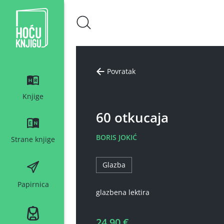
Hoću knjigu bijeli logo
Povratak
Knjige
60 otkucaja
BORIS JOKIĆ
Strane knjige
Glazba
Papirnica
glazbena lektira
24,90 €