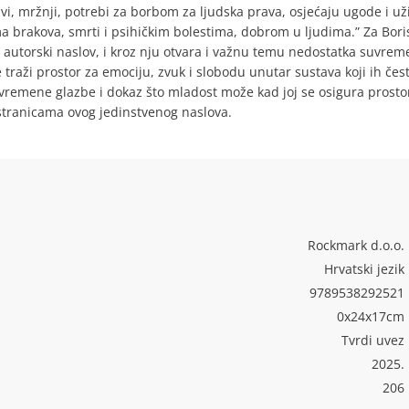
i, mržnji, potrebi za borbom za ljudska prava, osjećaju ugode i uži
a brakova, smrti i psihičkim bolestima, dobrom u ljudima.” Za Bori
rvi autorski naslov, i kroz nju otvara i važnu temu nedostatka suvre
 traži prostor za emociju, zvuk i slobodu unutar sustava koji ih čes
vremene glazbe i dokaz što mladost može kad joj se osigura prosto
stranicama ovog jedinstvenog naslova.
Rockmark d.o.o.
Hrvatski jezik
9789538292521
0x24x17cm
Tvrdi uvez
2025.
206