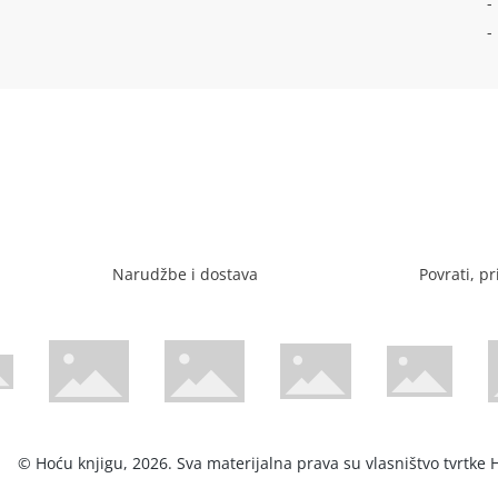
-
-
Narudžbe i dostava
Povrati, pr
Visa web stranica
Diners web stranica
P
Trustwave certificirano
Mastercard sig
stranica
ican Express web stranica
© Hoću knjigu, 2026. Sva materijalna prava su vlasništvo tvrtke H