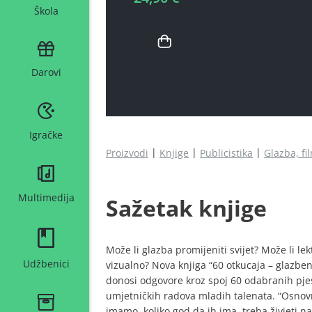
Škola
Darovi
Igračke
Proizvodi
Knjige
Publicistika
Glazba, fil
Multimedija
Sažetak knjige
Može li glazba promijeniti svijet? Može li le
Udžbenici
vizualno? Nova knjiga “60 otkucaja – glazbena
donosi odgovore kroz spoj 60 odabranih pjes
umjetničkih radova mladih talenata. “Osnovn
imamo, koliko god da ih ima, treba živjeti n