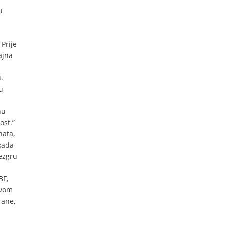
u
 Prije
ajna
.
u
nu
ost.”
nata,
 kada
ezgru
BF,
ovom
rane,