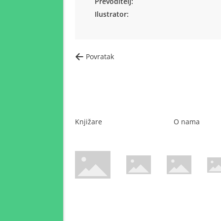
Prevoditelj:
Ilustrator:
Povratak
Knjižare
O nama
WsPay web stranica
Maestro web stranica
Mastercard web 
Amer