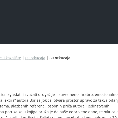
m i kazalište
60 otkucaja
60 otkucaja
ktira izgledati i zvučati drugačije – suvremeno, hrabro, emocionalno
 lektira” autora Borisa Jokića, otvara prostor upravo za takva pitanj
ama, glazbenih referenci, osobnih priča autora i jedinstvenih
a poruka koju knjiga pruža je da naše odbrojene dane, te otkucaje
a način vrijedan života. Svijet suvremene glazbe i one opisane u ’60