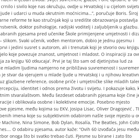
rnilo i sivilo koje nas okružuju, ovdje u Hrvatskoj i u cijelom svijet
 ljude i udarci u muda okrutnim moćnicima…”, poručuje Boris. Široj
larne reforme te kao stručnjak koji u središte obrazovanja postavlja
nstvenik, doktor psihologije, radijski voditelj i zaljubljenik u glazbu.
 odabranih pjesama pred učenike Škole primijenjene umjetnosti i diz
 – slikom. Svaki učenik, vođen mentorom, dobio je jednu pjesmu i
prvi i jedini susret s autorom, ali i trenutak koji je stvorio ovu knjigu
jelo koje povezuje znanost, umjetnost i mladost. O inspiraciji za ov
aja za knjigu ’60 otkucaja’. Prvi je taj što sam od djetinjstva lud za
anje mladim ljudima namjerno ne približava suvremenost i suvreme
 je stvar da vjerujem u mlade ljude u Hrvatskoj i u njihovu kreativn
, uz glazbene reference, osobne priče i umjetničke slike mladih tale
rcepciju, identitet i odnos prema životu i svijetu. I pokazuje kako,
atnim stvaralaštvom. Među šezdeset odabranih pjesama koje čine j
eracije i oblikovala osobne i kolektivne emocije. Posebno mjesto
ve pjesme, među kojima su EKV, Josipa Lisac, Oliver Dragojević , T
azbenih imena koje su subjektivnim odabirom našle svoje mjesto u 
 Machine, Nina Simone, Bob Dylan, Rosalía, The Beatles, John Colt
nes…. O odabiru pjesama, autor kaže: “Ovih 60 izvođača jesu među
izbor onoga što bi svatko trebao čuti. Pjesme su birane i zato što