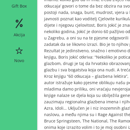
otkucaja’ govori o tome da bez obzira na svo c
Gift Box
postoji nada, snaga, bunt, mudrost, vjera u
javnosti poznat kao voditelj Cjelovite kuriku
dijete i njegovu cjelovitost, Boris Jokić je zna
nekoliko godina, Jokić je donio 60 pažljivo
Akcija
u Zagrebu, a oni su na te pjesme odgovorili
zadatak da se likovno izrazi. Bio je to njihov 
Rezultat je jedinstveno, snažno i emotivno d
knjigu, Boris Jokić otkriva: “Nekoliko je potic
Novo
glazbom, drugi je taj da hrvatsko obrazov
glazbu i sva bogatstva koja ona nudi. A treća
Kroz knjigu “60 otkucaja – glazbena lektira”
autor istražuje kako pjesme oblikuju našu pe
mladima damo priliku, oni vraćaju nevjeroj
knjige nalaze se djela koja su obilježila gen
zauzimaju regionalna glazbena imena i njiho
Azra, Idoli… Uključen je i niz inozemnih gl
naslovu, a među njima su i Rage Against the
Bruce Springsteen, The National, The Ramo
onima koje izrazito volim i to je moj osobni 