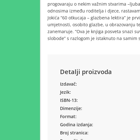
progovaraju o nekim važnim stvarima –ljubav
odnosima između roditelja i djece, rastavam
Jokića “60 otkucaja – glazbena lektira” je p
umjetnosti, osobito glazbe, u obrazovanju te
zanemaruje. “Ova je knjiga posveta snazi su
slobode” s razlogom je istaknuto na samim 
Detalji proizvoda
Izdavač:
Jezik:
ISBN-13:
Dimenzije:
Format:
Godina izdanja:
Broj stranica: