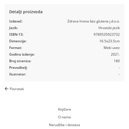
Detalji proizvoda
Izdavač:
Zdrava hrana bez glutena j.d.o.o.
Jezik:
Hrvatski jezik
ISBN-13:
9789535923732
Dimenzije:
16.5x23.5cm
Format:
Meki uvez
Godina izdanja:
2021.
Broj stranica:
180
Prevoditelj:
-
Ilustrator:
-
Povratak
Knjižare
O nama
Narudžbe i dostava