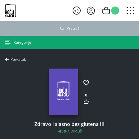
Hoću knjigu crni logo
Pretraži
Kategorije
Povratak
0
Zdravo i slasno bez glutena III
HELENA JAKOLIŠ