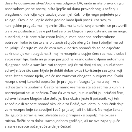
deserte do savršenstva? Ako je vaš odgovor DA, onda imate pravu knjigu
pred sobom jer ne postoji ništa ljepše od dana provedenog u pečenju
blagdanskih delicija koje izazivaju osmijeh čak i prije nego pojedete prvi
zalogaj. Ovo je najljepše doba godine kada ljudi posežu za svojim
kuhinjskim pregačama i mjernim žlicama kako bi svoje namirnice pretvorili
u slatke poslastice. Svaki put kad se bliže blagdani jednostavno se ne mogu
suzdržati jer iz prve ruke znam kako je imati posebne prehrambene
potrebe i kako to često zna biti zastrašujuće alergičarima i oboljelima od
celijakije. Vjerujte mi da će vam ova kuharica pomoći da se ne osjećate
zakinuto tijekom blagdana. S mojim receptima uspjet ćete razmaziti sebe i
svoje najmilije. Kada mi je prije par godina kasno ustanovljena autoimuna
dijagnoza počela sam kreirati recepte koji će mi donijeti bolju budućnost i
zdravlje. Sve što sam htjela je dobiti dobar okus i korištenje sastojka koji
neće štetiti mome tijelu, već će me zauzvrat obogatiti nutrijentima. Svaki
recept u ovoj kuharici popraćen je prelijepim fotografijama u boji i vrlo
jednostavnim uputama. Često nemamo vremena stajati satima u kuhinji i
preznojavati se uz pećnicu. Zato ću vam ovaj put uskočiti ja i priuštiti fine,
zdrave i slasne blagdanske delicije. Bez obzira jeste li početnik koji tek
započinje ili trebate pomoć oko ideja za Božić, ovaj detaljni priručnik daje
vam recepte koje će zavoljeti i vaši prijatelji, ali i kritičari. Nemojte čekati
da izgubite zdravlje, već uhvatite svoj primjerak s pupoljcima okusa i
mirisa. Božić nam dolazi samo jednom godišnje, ali uz ove zapanjujuće
slasne recepte poželjet ćete da je češće!