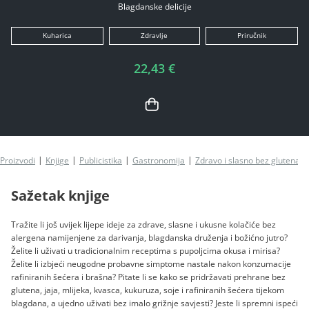
Blagdanske delicije
Kuharica
Zdravlje
Priručnik
22,43 €
Proizvodi
Knjige
Publicistika
Gastronomija
Zdravo i slasno bez glutena III
Sažetak knjige
Tražite li još uvijek lijepe ideje za zdrave, slasne i ukusne kolačiće bez
alergena namijenjene za darivanja, blagdanska druženja i božićno jutro?
Želite li uživati u tradicionalnim receptima s pupoljcima okusa i mirisa?
Želite li izbjeći neugodne probavne simptome nastale nakon konzumacije
rafiniranih šećera i brašna? Pitate li se kako se pridržavati prehrane bez
glutena, jaja, mlijeka, kvasca, kukuruza, soje i rafiniranih šećera tijekom
blagdana, a ujedno uživati bez imalo grižnje savjesti? Jeste li spremni ispeći