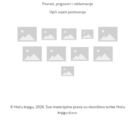
Povrati, prigovori i reklamacije
Opći uvjeti poslovanja
WsPay web stranica
Visa web stranica
Maestro web stranica
Mastercard web stranica
American Express web stranica
Diners web stranica
Trustwave certificirano
Pci Dss certificirano
Mastercard sigurnosni kod web strani
Verified by Visa web stranica
Hoću Knjigu Facebook profil
Hoću knjigu Instagram profil
Hoću knjigu Youtube profil
Hoću knjigu TikTok profil
© Hoću knjigu, 2026. Sva materijalna prava su vlasništvo tvrtke Hoću
knjigu d.o.o.