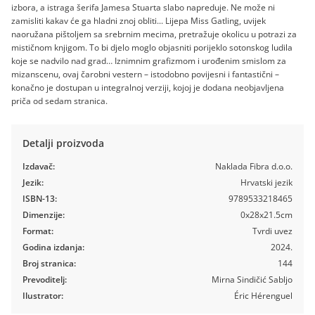
izbora, a istraga šerifa Jamesa Stuarta slabo napreduje. Ne može ni
zamisliti kakav će ga hladni znoj obliti... Lijepa Miss Gatling, uvijek
naoružana pištoljem sa srebrnim mecima, pretražuje okolicu u potrazi za
mističnom knjigom. To bi djelo moglo objasniti porijeklo sotonskog ludila
koje se nadvilo nad grad… Iznimnim grafizmom i urođenim smislom za
mizanscenu, ovaj čarobni vestern – istodobno povijesni i fantastični –
konačno je dostupan u integralnoj verziji, kojoj je dodana neobjavljena
priča od sedam stranica.
Detalji proizvoda
Izdavač:
Naklada Fibra d.o.o.
Jezik:
Hrvatski jezik
ISBN-13:
9789533218465
Dimenzije:
0x28x21.5cm
Format:
Tvrdi uvez
Godina izdanja:
2024.
Broj stranica:
144
Prevoditelj:
Mirna Sindičić Sabljo
Ilustrator:
Éric Hérenguel