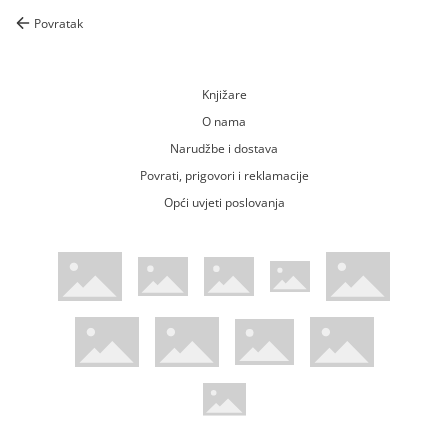
Povratak
Knjižare
O nama
Narudžbe i dostava
Povrati, prigovori i reklamacije
Opći uvjeti poslovanja
WsPay web stranica
Visa web stranica
Maestro web stranica
Mastercard web stranica
American Express web stranica
Diners web stranica
Trustwave certificirano
Pci Dss certificirano
Mastercard sigurnosni kod web strani
Verified by Visa web stranica