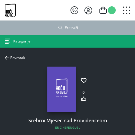
Hoću knjigu crni logo
Pretraži
Kategorije
Povratak
0
Srebrni Mjesec nad Providenceom
ÉRIC HÉRENGUEL