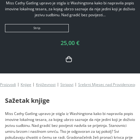
Miss Cathy Gatling upravo je stigla iz Washingtona kako bi napravila popis
imovine lokalnog tesara, za kojeg ubrzo saznaje da nije jedini koji je doživio
jezivu sudbinu. Nad gradić bez povijesti...
Strip
25,00 €
Proizvodi
Knjige
Književnost
Stripovi
Srebrni Mjesec nad Providenceom
Sažetak knjige
Miss Cathy Gatling upravo je stigla iz Washingtona kako bi napravila popis
imovine lokalnog tesara, za kojeg ubrzo saznaje da nije jedini koji je doživio
jezivu sudbinu. Nad gradić bez povijesti nadvila se prijetnja. Stanovnici
umiru brzom i nasilnom smrću. Tko je odgovoran za taj pokolj? Svi
pokušavaju shvatiti o čemu se radi. Gradonačelnik želi pronaći krivca prije