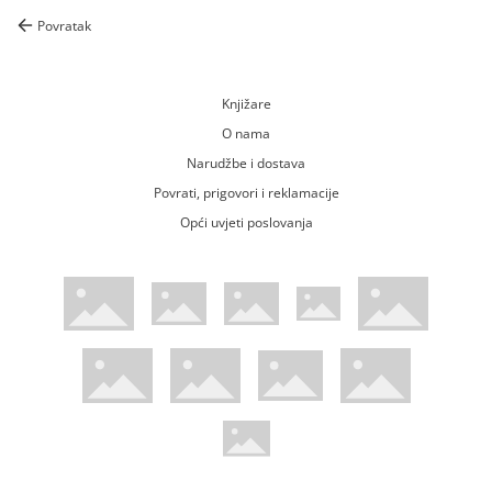
Povratak
Knjižare
O nama
Narudžbe i dostava
Povrati, prigovori i reklamacije
Opći uvjeti poslovanja
WsPay web stranica
Visa web stranica
Maestro web stranica
Mastercard web stranica
American Express web stranica
Diners web stranica
Trustwave certificirano
Pci Dss certificirano
Mastercard sigurnosni kod web strani
Verified by Visa web stranica