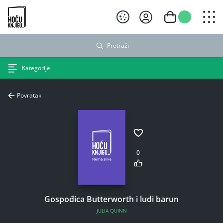
Hoću knjigu crni logo
Pretraži
Kategorije
Povratak
0
Gospođica Butterworth i ludi barun
JULIA QUINN