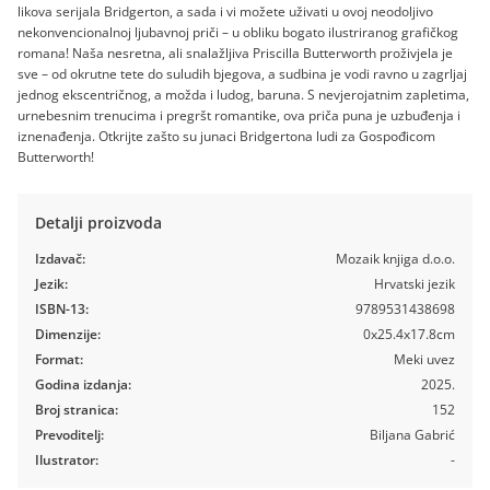
likova serijala Bridgerton, a sada i vi možete uživati u ovoj neodoljivo
nekonvencionalnoj ljubavnoj priči – u obliku bogato ilustriranog grafičkog
romana! Naša nesretna, ali snalažljiva Priscilla Butterworth proživjela je
sve – od okrutne tete do suludih bjegova, a sudbina je vodi ravno u zagrljaj
jednog ekscentričnog, a možda i ludog, baruna. S nevjerojatnim zapletima,
urnebesnim trenucima i pregršt romantike, ova priča puna je uzbuđenja i
iznenađenja. Otkrijte zašto su junaci Bridgertona ludi za Gospođicom
Butterworth!
Detalji proizvoda
Izdavač:
Mozaik knjiga d.o.o.
Jezik:
Hrvatski jezik
ISBN-13:
9789531438698
Dimenzije:
0x25.4x17.8cm
Format:
Meki uvez
Godina izdanja:
2025.
Broj stranica:
152
Prevoditelj:
Biljana Gabrić
Ilustrator:
-