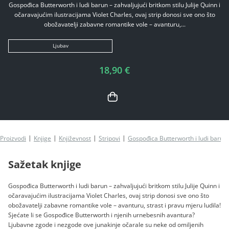
Gospođica Butterworth i ludi barun – zahvaljujući britkom stilu Julije Quinn i
očaravajućim ilustracijama Violet Charles, ovaj strip donosi sve ono što
obožavatelji zabavne romantike vole – avanturu,...
Ljubav
18,90 €
Proizvodi
Knjige
Književnost
Stripovi
Gospođica Butterworth i ludi barun
Sažetak knjige
Gospođica Butterworth i ludi barun – zahvaljujući britkom stilu Julije Quinn i
očaravajućim ilustracijama Violet Charles, ovaj strip donosi sve ono što
obožavatelji zabavne romantike vole – avanturu, strast i pravu mjeru ludila!
Sjećate li se Gospođice Butterworth i njenih urnebesnih avantura?
Ljubavne zgode i nezgode ove junakinje očarale su neke od omiljenih