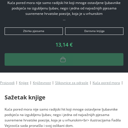
Kuća pored mora nije samo radijski hit koji mnoge ostavljene ljubavnike
podsjeća na izgubljenu ljubav, nego i jedna od najvažnijih pjesama
suvremene hrvatske poezije, koja je u vrhunskim
...
Zbirka pjesama
Darovna knjiga
13,14 €
Proizvodi
Knjige
Književnost
Slikovnice za odrasle
Kuća pored mora
K
Sažetak knjige
Kuća pored mora nije samo radijski hit koji mnoge ostavljene ljubavnike
podsjeća na izgubljenu ljubav, nego i jedna od najvažnijih pjesama
suvremene hrvatske poezije, koja je u vrhunskim<br> ilustracijama Fadila
Vejzovića sada pronašla i svoj oslikani dom.