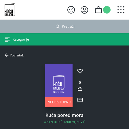
Hoću knjigu crni logo
Pretraži
Kategorije
Povratak
0
NEDOSTUPNO
Kuća pored mora
ARSEN DEDIĆ
,
FADIL VEJZOVIĆ