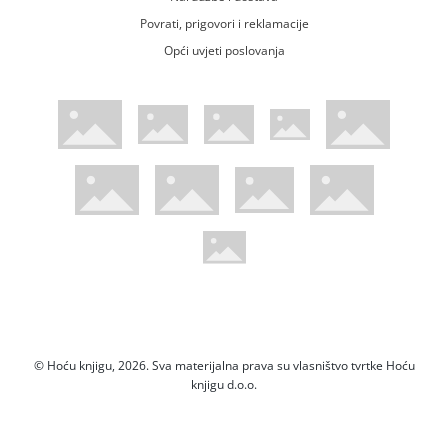
Povrati, prigovori i reklamacije
Opći uvjeti poslovanja
WsPay web stranica
Visa web stranica
Maestro web stranica
Mastercard web stranica
American Express web stranica
Diners web stranica
Trustwave certificirano
Pci Dss certificirano
Mastercard sigurnosni kod web strani
Verified by Visa web stranica
Hoću Knjigu Facebook profil
Hoću knjigu Instagram profil
Hoću knjigu Youtube profil
Hoću knjigu TikTok profil
© Hoću knjigu, 2026. Sva materijalna prava su vlasništvo tvrtke Hoću
knjigu d.o.o.