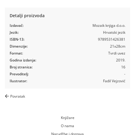
Detalji proizvoda
Izdavač:
Mozaik knjiga d.o.o.
Jezik:
Hrvatski jezik
ISBN-13:
9789531426381
Dimenzije:
21x28cm
Format:
Tvrdi uvez
Godina izdanja:
2019.
Broj stranica:
16
Prevoditelj:
-
Ilustrator:
Fadil Vejzović
Povratak
Knjižare
O nama
Narudžbe i dostava