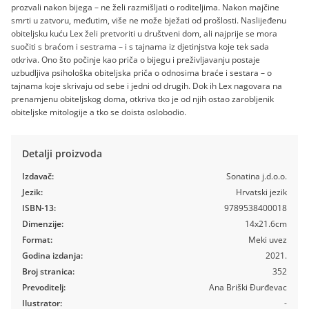
prozvali nakon bijega – ne želi razmišljati o roditeljima. Nakon majčine
smrti u zatvoru, međutim, više ne može bježati od prošlosti. Naslijeđenu
obiteljsku kuću Lex želi pretvoriti u društveni dom, ali najprije se mora
suočiti s braćom i sestrama – i s tajnama iz djetinjstva koje tek sada
otkriva. Ono što počinje kao priča o bijegu i preživljavanju postaje
uzbudljiva psihološka obiteljska priča o odnosima braće i sestara – o
tajnama koje skrivaju od sebe i jedni od drugih. Dok ih Lex nagovara na
prenamjenu obiteljskog doma, otkriva tko je od njih ostao zarobljenik
obiteljske mitologije a tko se doista oslobodio.
Detalji proizvoda
Izdavač:
Sonatina j.d.o.o.
Jezik:
Hrvatski jezik
ISBN-13:
9789538400018
Dimenzije:
14x21.6cm
Format:
Meki uvez
Godina izdanja:
2021.
Broj stranica:
352
Prevoditelj:
Ana Briški Đurđevac
Ilustrator:
-