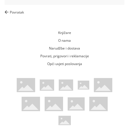
Povratak
Knjižare
O nama
Narudžbe i dostava
Povrati, prigovori i reklamacije
Opći uvjeti poslovanja
WsPay web stranica
Visa web stranica
Maestro web stranica
Mastercard web stranica
American Express web stranica
Diners web stranica
Trustwave certificirano
Pci Dss certificirano
Mastercard sigurnosni kod web strani
Verified by Visa web stranica