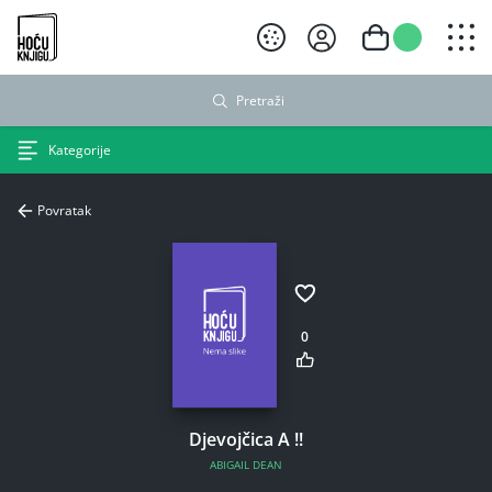
Hoću knjigu crni logo
Pretraži
Kategorije
Povratak
0
Djevojčica A !!
ABIGAIL DEAN