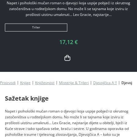
Napet i psihološki mučan roman o djevojci koja uspije pobjeći iz okrutnog
zatočeništva u roditeljskom domu. No može li se tajnama koje izviru iz
prošlosti uistinu umaknuti… Lex Gracie, najstarije...
Triler
17,12 €
Proizvodi
Knjige
Književnost
Misterije & Trileri
Djevojčica A !!
Djevojčic
Sažetak knjige
Napet i psihološki mučan roman o djevojci koja uspije pobjeći iz okrutnog
zatočeništva u roditeljskom domu. No može li se tajnama koje izviru iz
prošlosti uistinu umaknuti… Lex Gracie, najstarije dijete u obitelji, bježi iz
Kuće strave i tako spašava sebe, braću i sestre. U godinama oporavka od
psihološke traume i tjelesnog zlostavljanja, Djevojčica A – kako su je