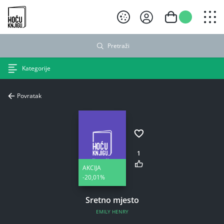
Hoću knjigu crni logo
Pretraži
Kategorije
Povratak
1
AKCIJA
-20,01%
Sretno mjesto
EMILY HENRY