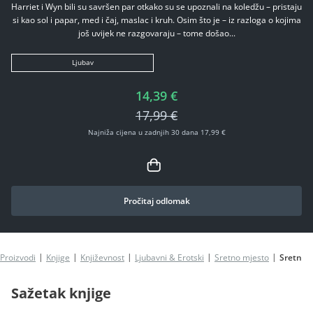
Harriet i Wyn bili su savršen par otkako su se upoznali na koledžu – pristaju
si kao sol i papar, med i čaj, maslac i kruh. Osim što je – iz razloga o kojima
još uvijek ne razgovaraju – tome došao...
Ljubav
14,39 €
17,99 €
Najniža cijena u zadnjih 30 dana 17,99 €
Pročitaj odlomak
Proizvodi
Knjige
Književnost
Ljubavni & Erotski
Sretno mjesto
Sretno 
Sažetak knjige