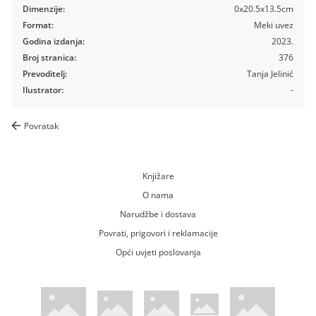
Dimenzije:
0x20.5x13.5cm
Format:
Meki uvez
Godina izdanja:
2023.
Broj stranica:
376
Prevoditelj:
Tanja Jelinić
Ilustrator:
-
Povratak
Knjižare
O nama
Narudžbe i dostava
Povrati, prigovori i reklamacije
Opći uvjeti poslovanja
WsPay web stranica
Visa web stranica
Maestro web stranica
Mastercard web stranica
American Express web stranica