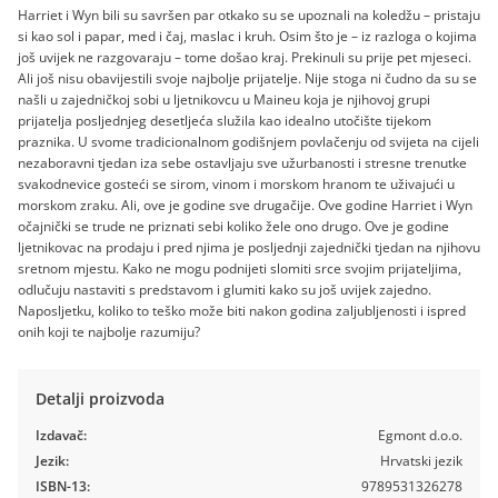
Harriet i Wyn bili su savršen par otkako su se upoznali na koledžu – pristaju
si kao sol i papar, med i čaj, maslac i kruh. Osim što je – iz razloga o kojima
još uvijek ne razgovaraju – tome došao kraj. Prekinuli su prije pet mjeseci.
Ali još nisu obavijestili svoje najbolje prijatelje. Nije stoga ni čudno da su se
našli u zajedničkoj sobi u ljetnikovcu u Maineu koja je njihovoj grupi
prijatelja posljednjeg desetljeća služila kao idealno utočište tijekom
praznika. U svome tradicionalnom godišnjem povlačenju od svijeta na cijeli
nezaboravni tjedan iza sebe ostavljaju sve užurbanosti i stresne trenutke
svakodnevice gosteći se sirom, vinom i morskom hranom te uživajući u
morskom zraku. Ali, ove je godine sve drugačije. Ove godine Harriet i Wyn
očajnički se trude ne priznati sebi koliko žele ono drugo. Ove je godine
ljetnikovac na prodaju i pred njima je posljednji zajednički tjedan na njihovu
sretnom mjestu. Kako ne mogu podnijeti slomiti srce svojim prijateljima,
odlučuju nastaviti s predstavom i glumiti kako su još uvijek zajedno.
Naposljetku, koliko to teško može biti nakon godina zaljubljenosti i ispred
onih koji te najbolje razumiju?
Detalji proizvoda
Izdavač:
Egmont d.o.o.
Jezik:
Hrvatski jezik
ISBN-13:
9789531326278