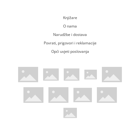
Knjižare
O nama
Narudžbe i dostava
Povrati, prigovori i reklamacije
Opći uvjeti poslovanja
WsPay web stranica
Visa web stranica
Maestro web stranica
Mastercard web stranica
American Express web stranica
Diners web stranica
Trustwave certificirano
Pci Dss certificirano
Mastercard sigurnosni kod web strani
Verified by Visa web stranica
Hoću Knjigu Facebook profil
Hoću knjigu Instagram profil
Hoću knjigu Youtube profil
Hoću knjigu TikTok profil