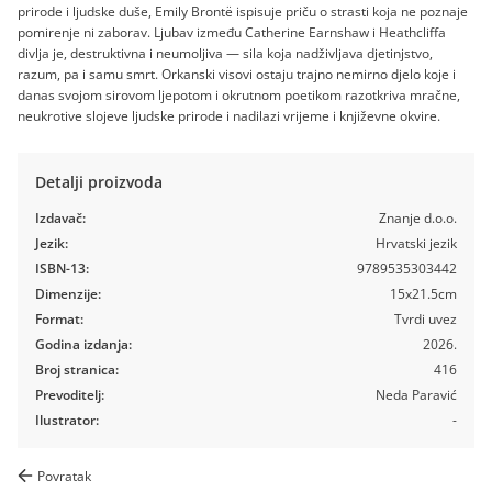
prirode i ljudske duše, Emily Brontë ispisuje priču o strasti koja ne poznaje
pomirenje ni zaborav. Ljubav između Catherine Earnshaw i Heathcliffa
divlja je, destruktivna i neumoljiva — sila koja nadživljava djetinjstvo,
razum, pa i samu smrt. Orkanski visovi ostaju trajno nemirno djelo koje i
danas svojom sirovom ljepotom i okrutnom poetikom razotkriva mračne,
neukrotive slojeve ljudske prirode i nadilazi vrijeme i književne okvire.
Detalji proizvoda
Izdavač:
Znanje d.o.o.
Jezik:
Hrvatski jezik
ISBN-13:
9789535303442
Dimenzije:
15x21.5cm
Format:
Tvrdi uvez
Godina izdanja:
2026.
Broj stranica:
416
Prevoditelj:
Neda Paravić
Ilustrator:
-
Povratak