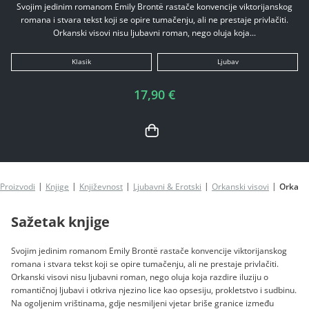
Svojim jedinim romanom Emily Brontë rastače konvencije viktorijanskog
romana i stvara tekst koji se opire tumačenju, ali ne prestaje privlačiti.
Orkanski visovi nisu ljubavni roman, nego oluja koja...
Klasik
Ljubav
17,90 €
Proizvodi
Knjige
Književnost
Ljubavni & Erotski
Orkanski visovi
Orkansk
Sažetak knjige
Svojim jedinim romanom Emily Brontë rastače konvencije viktorijanskog
romana i stvara tekst koji se opire tumačenju, ali ne prestaje privlačiti.
Orkanski visovi nisu ljubavni roman, nego oluja koja razdire iluziju o
romantičnoj ljubavi i otkriva njezino lice kao opsesiju, prokletstvo i sudbinu.
Na ogoljenim vrištinama, gdje nesmiljeni vjetar briše granice između