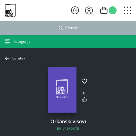
Hoću knjigu crni logo
Pretraži
Kategorije
Povratak
0
Orkanski visovi
EMILY BRONTË