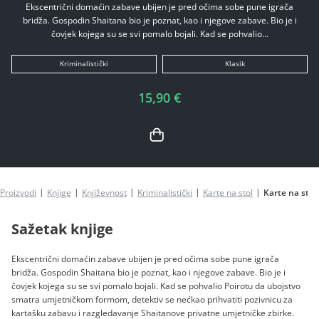
Ekscentrični domaćin zabave ubijen je pred očima sobe pune igrača
bridža. Gospodin Shaitana bio je poznat, kao i njegove zabave. Bio je i
čovjek kojega su se svi pomalo bojali. Kad se pohvalio...
Kriminalistički
Klasik
15,90 €
Proizvodi
Knjige
Književnost
Kriminalistički
Karte na stol
Karte na stol
Sažetak knjige
Ekscentrični domaćin zabave ubijen je pred očima sobe pune igrača
bridža. Gospodin Shaitana bio je poznat, kao i njegove zabave. Bio je i
čovjek kojega su se svi pomalo bojali. Kad se pohvalio Poirotu da ubojstvo
smatra umjetničkom formom, detektiv se nećkao prihvatiti pozivnicu za
kartašku zabavu i razgledavanje Shaitanove privatne umjetničke zbirke.