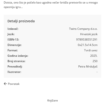
Doista, ono što je počelo kao ugodna večer bridža pretvorilo se u mnogo
opasniju igru...
Detalji proizvoda
Izdavač:
Twins Company d.o.o.
Jezik:
Hrvatski jezik
ISBN-13:
9789538551291
Dimenzije:
0x21.5x14.5cm
Format:
Tvrdi uvez
Godina izdanja:
2025.
Broj stranica:
250
Prevoditelj:
Petra Mrduljaš
Ilustrator:
-
Povratak
Knjižare