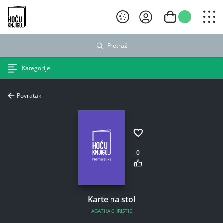
Hoću knjigu crni logo
Pretraži
Kategorije
Povratak
0
Karte na stol
AGATHA CHRISTIE