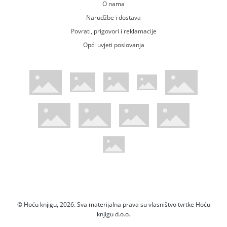
O nama
Narudžbe i dostava
Povrati, prigovori i reklamacije
Opći uvjeti poslovanja
WsPay web stranica
Visa web stranica
Maestro web stranica
Mastercard web stranica
American Express web stranica
Diners web stranica
Trustwave certificirano
Pci Dss certificirano
Mastercard sigurnosni kod web strani
Verified by Visa web stranica
Hoću Knjigu Facebook profil
Hoću knjigu Instagram profil
Hoću knjigu Youtube profil
Hoću knjigu TikTok profil
© Hoću knjigu, 2026. Sva materijalna prava su vlasništvo tvrtke Hoću
knjigu d.o.o.