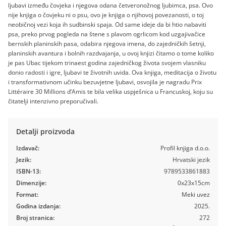
ljubavi između čovjeka i njegova odana četveronožnog ljubimca, psa. Ovo
nije knjiga o čovjeku ni o psu, ovo je knjiga o njihovoj povezanosti, o toj
neobičnoj vezi koja ih sudbinski spaja. Od same ideje da bi htio nabaviti
psa, preko prvog pogleda na štene s plavom ogrlicom kod uzgajivačice
bernskih planinskih pasa, odabira njegova imena, do zajedničkih šetnji,
planinskih avantura i bolnih razdvajanja, u ovoj knjizi čitamo o tome koliko
je pas Ubac tijekom trinaest godina zajedničkog života svojem vlasniku
donio radosti i igre, ljubavi te životnih uvida. Ova knjiga, meditacija o životu
i transformativnom učinku bezuvjetne ljubavi, osvojila je nagradu Prix
Littéraire 30 Millions d’Amis te bila velika uspješnica u Francuskoj, koju su
čitatelji intenzivno preporučivali.
Detalji proizvoda
Izdavač:
Profil knjiga d.o.o.
Jezik:
Hrvatski jezik
ISBN-13:
9789533861883
Dimenzije:
0x23x15cm
Format:
Meki uvez
Godina izdanja:
2025.
Broj stranica:
272