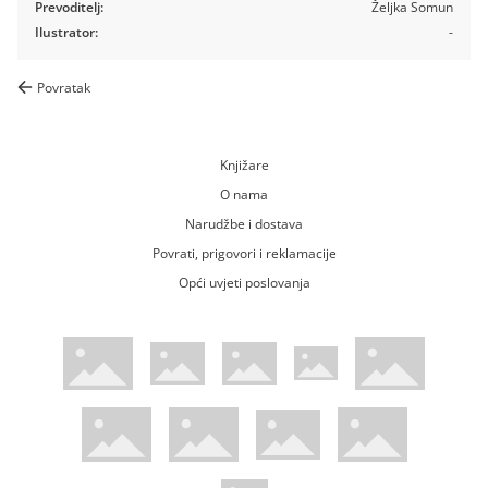
Prevoditelj:
Željka Somun
Ilustrator:
-
Povratak
Knjižare
O nama
Narudžbe i dostava
Povrati, prigovori i reklamacije
Opći uvjeti poslovanja
WsPay web stranica
Visa web stranica
Maestro web stranica
Mastercard web stranica
American Express web stranica
Diners web stranica
Trustwave certificirano
Pci Dss certificirano
Mastercard sigurnosni kod web strani
Verified by Visa web stranica