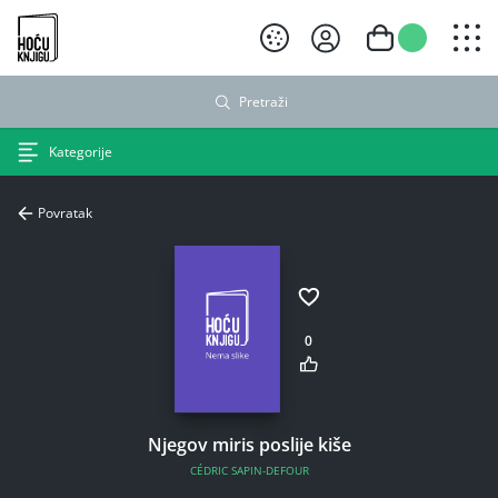
Hoću knjigu crni logo
Pretraži
Kategorije
Povratak
0
Njegov miris poslije kiše
CÉDRIC SAPIN-DEFOUR