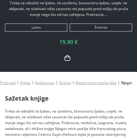
Treba se odvažiti na ljubav, na uzvišenu, bravuroznu ljubav, uvijek, ne
oklijevati, ne očekivati ništa zauzvrat niti popustiti pred mišlju da pruža
manje nego što od nas zahtijeva. Prekrasna,...
Ljubav
Životinje
19,90 €
Proizvodi
Knjige
Književnost
Drama
Njegov miris poslije kiše
Njegov mi
Sažetak knjige
Treba se odvažiti na ljubav, na uzvišenu, bravuroznu ljubav, uvijek, ne
oklijevati, ne očekivati ništa zauzvrat niti popustiti pred mišlju da pruža
manje nego što od nas zahtijeva. Prekrasna, neobična, zaigrana, mudra,
nadahnuta, ali i dirljiva knjiga Njegov miris poslije kiše francuskog pisca,
novinara i alpinista Cédrica Sapin-Defoura topla je posveta neizmjernoj