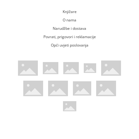
Knjižare
O nama
Narudžbe i dostava
Povrati, prigovori i reklamacije
Opći uvjeti poslovanja
WsPay web stranica
Visa web stranica
Maestro web stranica
Mastercard web stranica
American Express web stranica
Diners web stranica
Trustwave certificirano
Pci Dss certificirano
Mastercard sigurnosni kod web strani
Verified by Visa web stranica
Hoću Knjigu Facebook profil
Hoću knjigu Instagram profil
Hoću knjigu Youtube profil
Hoću knjigu TikTok profil