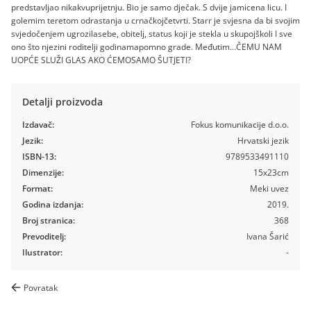
predstavljao nikakvuprijetnju. Bio je samo dječak. S dvije jamicena licu. I
golemim teretom odrastanja u crnačkojčetvrti. Starr je svjesna da bi svojim
svjedočenjem ugrozilasebe, obitelj, status koji je stekla u skupojškoli I sve
ono što njezini roditelji godinamapomno grade. Međutim…ČEMU NAM
UOPĆE SLUŽI GLAS AKO ĆEMOSAMO ŠUTJETI?
Detalji proizvoda
Izdavač:
Fokus komunikacije d.o.o.
Jezik:
Hrvatski jezik
ISBN-13:
9789533491110
Dimenzije:
15x23cm
Format:
Meki uvez
Godina izdanja:
2019.
Broj stranica:
368
Prevoditelj:
Ivana Šarić
Ilustrator:
-
Povratak