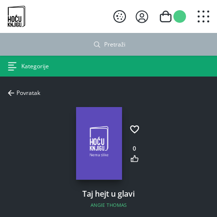
Hoću knjigu crni logo
Pretraži
Kategorije
Povratak
0
Taj hejt u glavi
ANGIE THOMAS