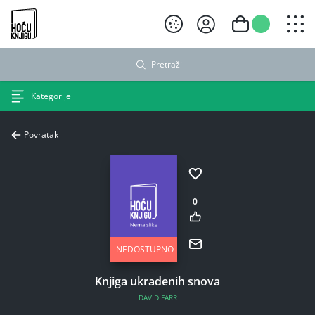
Hoću knjigu crni logo
Pretraži
Kategorije
Povratak
0
NEDOSTUPNO
Knjiga ukradenih snova
DAVID FARR