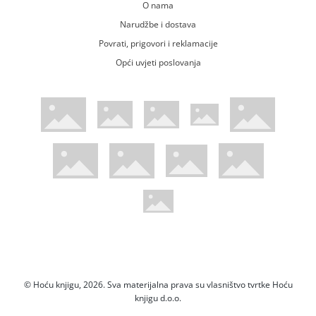
O nama
Narudžbe i dostava
Povrati, prigovori i reklamacije
Opći uvjeti poslovanja
WsPay web stranica
Visa web stranica
Maestro web stranica
Mastercard web stranica
American Express web stranica
Diners web stranica
Trustwave certificirano
Pci Dss certificirano
Mastercard sigurnosni kod web strani
Verified by Visa web stranica
Hoću Knjigu Facebook profil
Hoću knjigu Instagram profil
Hoću knjigu Youtube profil
Hoću knjigu TikTok profil
© Hoću knjigu, 2026. Sva materijalna prava su vlasništvo tvrtke Hoću
knjigu d.o.o.