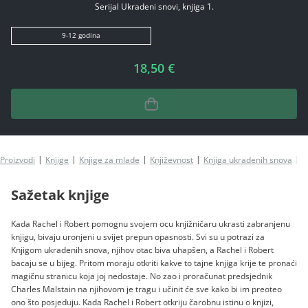
Serijal Ukradeni snovi, knjiga 1.
9-12 godina
18,50 €
Proizvodi
Knjige
Knjige za mlade
Književnost
Knjiga ukradenih snova
K
Sažetak knjige
Kada Rachel i Robert pomognu svojem ocu knjižničaru ukrasti zabranjenu
knjigu, bivaju uronjeni u svijet prepun opasnosti. Svi su u potrazi za
Knjigom ukradenih snova, njihov otac biva uhapšen, a Rachel i Robert
bacaju se u bijeg. Pritom moraju otkriti kakve to tajne knjiga krije te pronaći
magičnu stranicu koja joj nedostaje. No zao i proračunat predsjednik
Charles Malstain na njihovom je tragu i učinit će sve kako bi im preoteo
ono što posjeduju. Kada Rachel i Robert otkriju čarobnu istinu o knjizi,