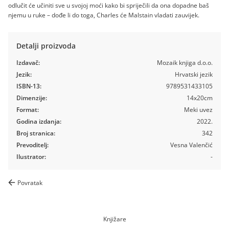
odlučit će učiniti sve u svojoj moći kako bi spriječili da ona dopadne baš
njemu u ruke – dođe li do toga, Charles će Malstain vladati zauvijek.
Detalji proizvoda
Izdavač:
Mozaik knjiga d.o.o.
Jezik:
Hrvatski jezik
ISBN-13:
9789531433105
Dimenzije:
14x20cm
Format:
Meki uvez
Godina izdanja:
2022.
Broj stranica:
342
Prevoditelj:
Vesna Valenčić
Ilustrator:
-
Povratak
Knjižare