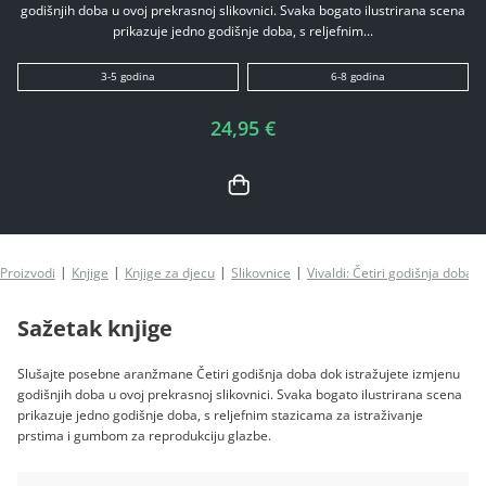
godišnjih doba u ovoj prekrasnoj slikovnici. Svaka bogato ilustrirana scena
prikazuje jedno godišnje doba, s reljefnim...
3-5 godina
6-8 godina
24,95 €
Proizvodi
Knjige
Knjige za djecu
Slikovnice
Vivaldi: Četiri godišnja doba
Sažetak knjige
Slušajte posebne aranžmane Četiri godišnja doba dok istražujete izmjenu
godišnjih doba u ovoj prekrasnoj slikovnici. Svaka bogato ilustrirana scena
prikazuje jedno godišnje doba, s reljefnim stazicama za istraživanje
prstima i gumbom za reprodukciju glazbe.