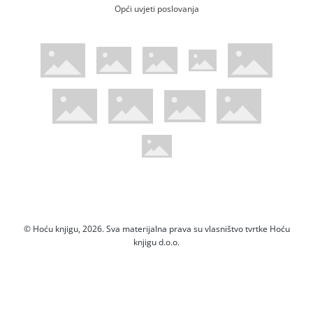
Opći uvjeti poslovanja
WsPay web stranica
Visa web stranica
Maestro web stranica
Mastercard web stranica
American Express web stranica
Diners web stranica
Trustwave certificirano
Pci Dss certificirano
Mastercard sigurnosni kod web strani
Verified by Visa web stranica
Hoću Knjigu Facebook profil
Hoću knjigu Instagram profil
Hoću knjigu Youtube profil
Hoću knjigu TikTok profil
© Hoću knjigu, 2026. Sva materijalna prava su vlasništvo tvrtke Hoću
knjigu d.o.o.