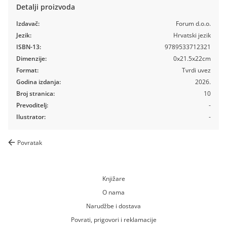
Detalji proizvoda
Izdavač:
Forum d.o.o.
Jezik:
Hrvatski jezik
ISBN-13:
9789533712321
Dimenzije:
0x21.5x22cm
Format:
Tvrdi uvez
Godina izdanja:
2026.
Broj stranica:
10
Prevoditelj:
-
Ilustrator:
-
Povratak
Knjižare
O nama
Narudžbe i dostava
Povrati, prigovori i reklamacije