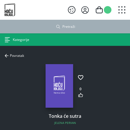
Hoću knjigu crni logo
Pretraži
Kategorije
Povratak
0
Tonka će sutra
JELENA PERVAN