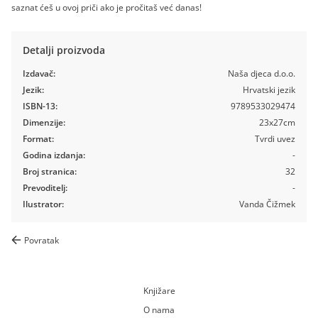
saznat ćeš u ovoj priči ako je pročitaš već danas!
Detalji proizvoda
Izdavač:
Naša djeca d.o.o.
Jezik:
Hrvatski jezik
ISBN-13:
9789533029474
Dimenzije:
23x27cm
Format:
Tvrdi uvez
Godina izdanja:
-
Broj stranica:
32
Prevoditelj:
-
Ilustrator:
Vanda Čižmek
Povratak
Knjižare
O nama