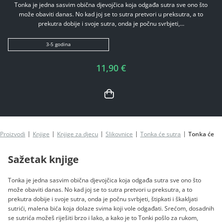
Tonka je jedna sasvim obična djevojčica koja odgađa sutra sve ono što
može obaviti danas. No kad joj se to sutra pretvori u preksutra, a to
prekutra dobije i svoje sutra, onda je počnu svrbjeti,...
3-5 godina
11,90 €
Proizvodi
Knjige
Knjige za djecu
Slikovnice
Tonka će sutra
Tonka će su
Sažetak knjige
Tonka je jedna sasvim obična djevojčica koja odgađa sutra sve ono što
može obaviti danas. No kad joj se to sutra pretvori u preksutra, a to
prekutra dobije i svoje sutra, onda je počnu svrbjeti, štipkati i škakljati
sutrići, malena bića koja dolaze svima koji vole odgađati. Srećom, dosadnih
se sutrića možeš riješiti brzo i lako, a kako je to Tonki pošlo za rukom,