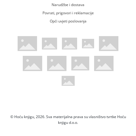
Narudžbe i dostava
Povrati, prigovori i reklamacije
Opći uvjeti poslovanja
WsPay web stranica
Visa web stranica
Maestro web stranica
Mastercard web stranica
American Express web stranica
Diners web stranica
Trustwave certificirano
Pci Dss certificirano
Mastercard sigurnosni kod web strani
Verified by Visa web stranica
Hoću Knjigu Facebook profil
Hoću knjigu Instagram profil
Hoću knjigu Youtube profil
Hoću knjigu TikTok profil
© Hoću knjigu, 2026. Sva materijalna prava su vlasništvo tvrtke Hoću
knjigu d.o.o.