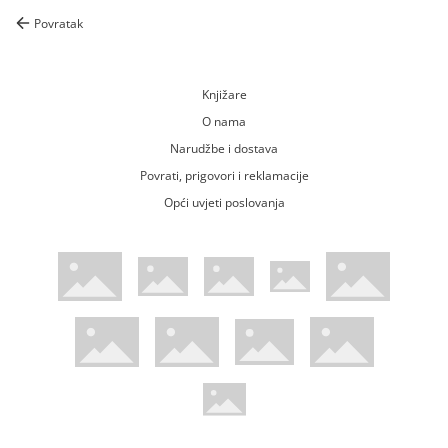
Povratak
Knjižare
O nama
Narudžbe i dostava
Povrati, prigovori i reklamacije
Opći uvjeti poslovanja
WsPay web stranica
Visa web stranica
Maestro web stranica
Mastercard web stranica
American Express web stranica
Diners web stranica
Trustwave certificirano
Pci Dss certificirano
Mastercard sigurnosni kod web strani
Verified by Visa web stranica