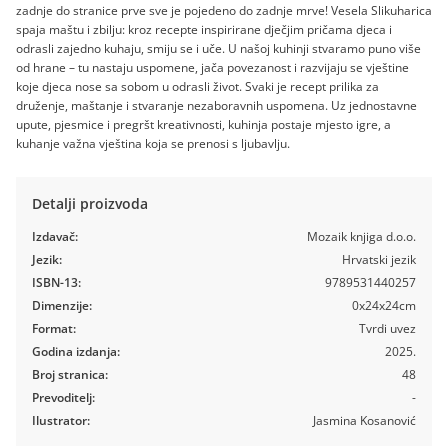
zadnje do stranice prve sve je pojedeno do zadnje mrve! Vesela Slikuharica
spaja maštu i zbilju: kroz recepte inspirirane dječjim pričama djeca i
odrasli zajedno kuhaju, smiju se i uče. U našoj kuhinji stvaramo puno više
od hrane – tu nastaju uspomene, jača povezanost i razvijaju se vještine
koje djeca nose sa sobom u odrasli život. Svaki je recept prilika za
druženje, maštanje i stvaranje nezaboravnih uspomena. Uz jednostavne
upute, pjesmice i pregršt kreativnosti, kuhinja postaje mjesto igre, a
kuhanje važna vještina koja se prenosi s ljubavlju.
Detalji proizvoda
Izdavač:
Mozaik knjiga d.o.o.
Jezik:
Hrvatski jezik
ISBN-13:
9789531440257
Dimenzije:
0x24x24cm
Format:
Tvrdi uvez
Godina izdanja:
2025.
Broj stranica:
48
Prevoditelj:
-
Ilustrator:
Jasmina Kosanović