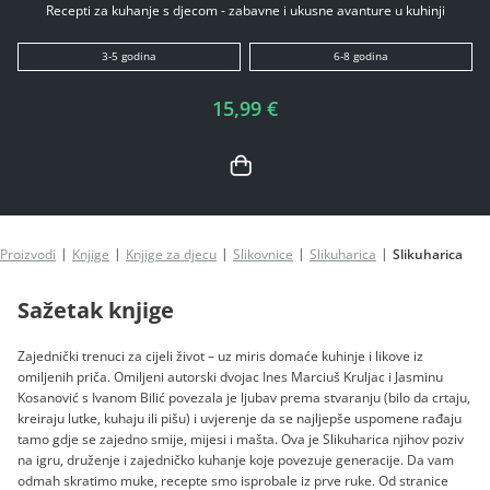
Recepti za kuhanje s djecom - zabavne i ukusne avanture u kuhinji
3-5 godina
6-8 godina
15,99 €
Proizvodi
Knjige
Knjige za djecu
Slikovnice
Slikuharica
Slikuharica
Sažetak knjige
Zajednički trenuci za cijeli život – uz miris domaće kuhinje i likove iz
omiljenih priča. Omiljeni autorski dvojac Ines Marciuš Kruljac i Jasminu
Kosanović s Ivanom Bilić povezala je ljubav prema stvaranju (bilo da crtaju,
kreiraju lutke, kuhaju ili pišu) i uvjerenje da se najljepše uspomene rađaju
tamo gdje se zajedno smije, mijesi i mašta. Ova je Slikuharica njihov poziv
na igru, druženje i zajedničko kuhanje koje povezuje generacije. Da vam
odmah skratimo muke, recepte smo isprobale iz prve ruke. Od stranice