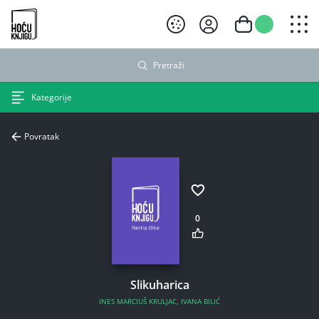
Hoću knjigu crni logo
Pretraži
Kategorije
Povratak
0
Slikuharica
INES MARCIUŠ KRULJAC
,
IVANA BILIĆ