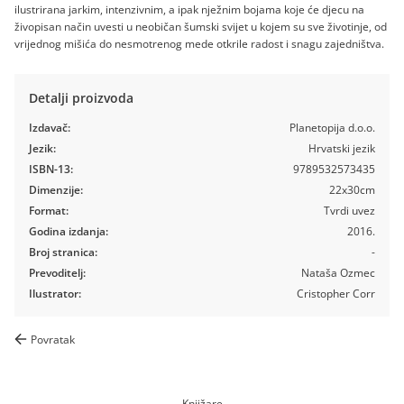
ilustrirana jarkim, intenzivnim, a ipak nježnim bojama koje će djecu na
živopisan način uvesti u neobičan šumski svijet u kojem su sve životinje, od
vrijednog mišića do nesmotrenog mede otkrile radost i snagu zajedništva.
Detalji proizvoda
Izdavač:
Planetopija d.o.o.
Jezik:
Hrvatski jezik
ISBN-13:
9789532573435
Dimenzije:
22x30cm
Format:
Tvrdi uvez
Godina izdanja:
2016.
Broj stranica:
-
Prevoditelj:
Nataša Ozmec
Ilustrator:
Cristopher Corr
Povratak
Knjižare