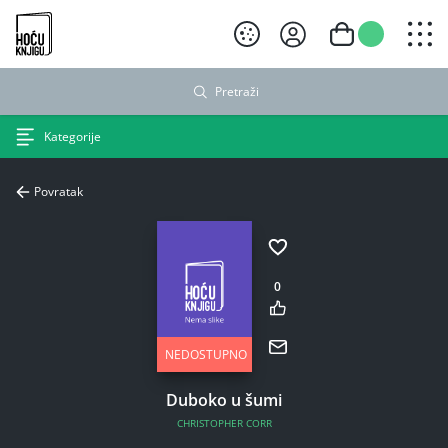
Hoću knjigu crni logo
Pretraži
Kategorije
Povratak
0
NEDOSTUPNO
Duboko u šumi
CHRISTOPHER CORR