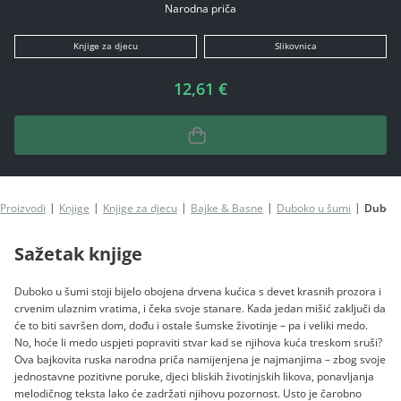
Narodna priča
Knjige za djecu
Slikovnica
12,61 €
Proizvodi
Knjige
Knjige za djecu
Bajke & Basne
Duboko u šumi
Duboko
Sažetak knjige
Duboko u šumi stoji bijelo obojena drvena kućica s devet krasnih prozora i
crvenim ulaznim vratima, i čeka svoje stanare. Kada jedan mišić zaključi da
će to biti savršen dom, dođu i ostale šumske životinje – pa i veliki medo.
No, hoće li medo uspjeti popraviti stvar kad se njihova kuća treskom sruši?
Ova bajkovita ruska narodna priča namijenjena je najmanjima – zbog svoje
jednostavne pozitivne poruke, djeci bliskih životinjskih likova, ponavljanja
melodičnog teksta lako će zadržati njihovu pozornost. Usto je čarobno