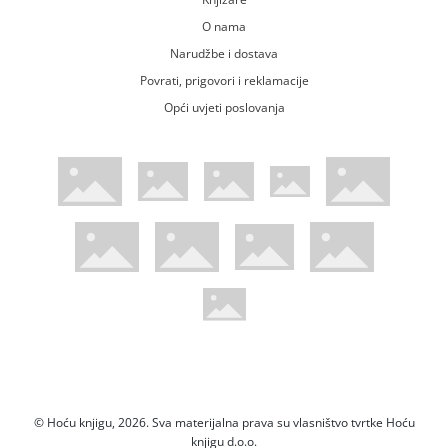
O nama
Narudžbe i dostava
Povrati, prigovori i reklamacije
Opći uvjeti poslovanja
WsPay web stranica
Visa web stranica
Maestro web stranica
Mastercard web stranica
American Express web stranica
Diners web stranica
Trustwave certificirano
Pci Dss certificirano
Mastercard sigurnosni kod web strani
Verified by Visa web stranica
Hoću Knjigu Facebook profil
Hoću knjigu Instagram profil
Hoću knjigu Youtube profil
Hoću knjigu TikTok profil
© Hoću knjigu, 2026. Sva materijalna prava su vlasništvo tvrtke Hoću
knjigu d.o.o.