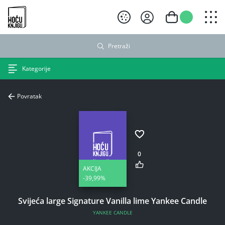
Hoću knjigu crni logo
Pretraži
Kategorije
Povratak
0
AKCIJA
-39,99%
Svijeća large Signature Vanilla lime Yankee Candle
YANKEE CANDLE