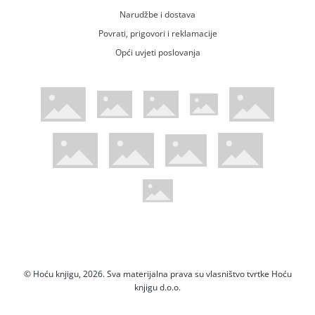
Narudžbe i dostava
Povrati, prigovori i reklamacije
Opći uvjeti poslovanja
WsPay web stranica
Visa web stranica
Maestro web stranica
Mastercard web stranica
American Express web stranica
Diners web stranica
Trustwave certificirano
Pci Dss certificirano
Mastercard sigurnosni kod web strani
Verified by Visa web stranica
Hoću Knjigu Facebook profil
Hoću knjigu Instagram profil
Hoću knjigu Youtube profil
Hoću knjigu TikTok profil
© Hoću knjigu, 2026. Sva materijalna prava su vlasništvo tvrtke Hoću
knjigu d.o.o.