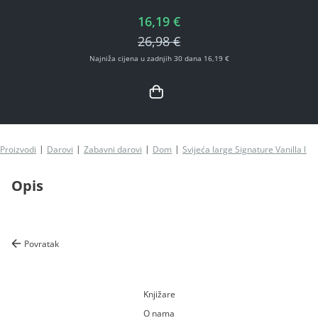
16,19 €
26,98 €
Najniža cijena u zadnjih 30 dana 16,19 €
Proizvodi
Darovi
Zabavni darovi
Dom
Svijeća large Signature Vanilla l
Opis
Povratak
Knjižare
O nama