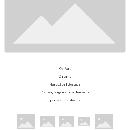
Knjižare
O nama
Narudžbe i dostava
Povrati, prigovori i reklamacije
Opći uvjeti poslovanja
WsPay web stranica
Visa web stranica
Maestro web stranica
Mastercard web stranica
American Express web stranica