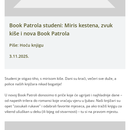
Book Patrola studeni: Miris kestena, zvuk
kiše i nova Book Patrola
Piše: Hoću knjigu
3.11.2025.
Studeni je stigao tiho, s mirisom kiše. Dani su kraći, večeri sve duže, a
police naših knjižara nikad bogatije!
U novoj Book Patroli donosimo ti priče koje će ugrijati i najhladnije dane –
od napetih trilera do romansi koje vraćaju vjeru u ljubav. Naši knjižari su
opet "zasukali rukave" i odabrali favorite mjeseca, pa ako tražiš knjigu za
vikend ušuškan u deku (ili bijeg od stvarnosti) – tu si na pravom mjestu.