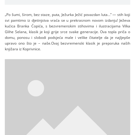
„Po šumi, širom, bez staze, puta, Ježurka Ježić povazdan luta…” — stih koji
svi pamtimo iz djetinjstva vraća se u prekrasnom novom izdanju! Ježeva
kućica Branka Ćopića, s bezvremenskim stihovima i ilustracijama Vilka
Glihe Selana, klasik je koji grije srce svake generacije. Ova topla priča o
domu, ponosu i slobodi podsjeća male i velike čitatelje da je najljepše
upravo ono što je – naše.Ovaj bezvremenski klasik je preporuka naših
knjižara iz Koprivnice.