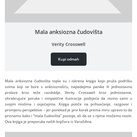
Mala anksiozna čudovišta
Verity Crosswell
Kupi odmah
Mala anksiozna čudovišta topla su i iskrena knjiga koja pruža podršku
svima koji se bore s anksioznošću, napadajima panike ili jednostavno
prolaze kroz teže razdoblje. Verity Crosswell kroz jednostavne,
ohrabrujuće poruke i simpatične ilustracije podsjeća da nismo sami u
svojim mislima i osjećajima. Knjiga potiče na prihvaćanje, razgovor i
promjenu perspektive – jer ponekad je prvi korak prema miru upravo to da
priznamo kako i “mala čudovišta” postoje, ali da se s njima možemo nositi.
Ova knjiga je preporuka naših knjižara iz Varaždina.