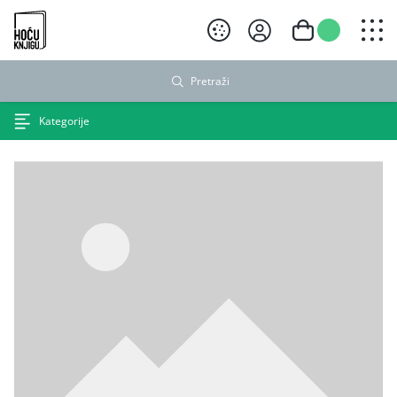
Hoću knjigu crni logo
Pretraži
Kategorije