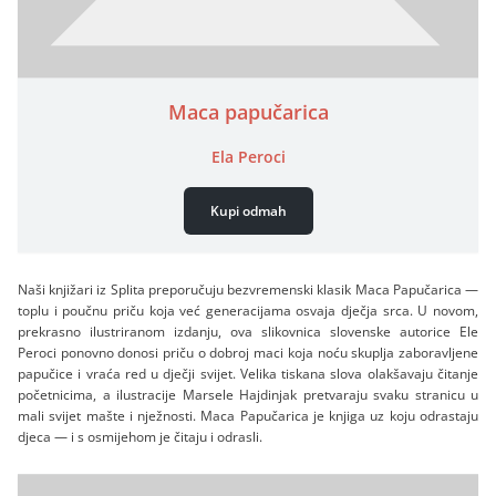
Maca papučarica
Ela Peroci
Kupi odmah
Naši knjižari iz Splita preporučuju bezvremenski klasik Maca Papučarica —
toplu i poučnu priču koja već generacijama osvaja dječja srca. U novom,
prekrasno ilustriranom izdanju, ova slikovnica slovenske autorice Ele
Peroci ponovno donosi priču o dobroj maci koja noću skuplja zaboravljene
papučice i vraća red u dječji svijet. Velika tiskana slova olakšavaju čitanje
početnicima, a ilustracije Marsele Hajdinjak pretvaraju svaku stranicu u
mali svijet mašte i nježnosti. Maca Papučarica je knjiga uz koju odrastaju
djeca — i s osmijehom je čitaju i odrasli.