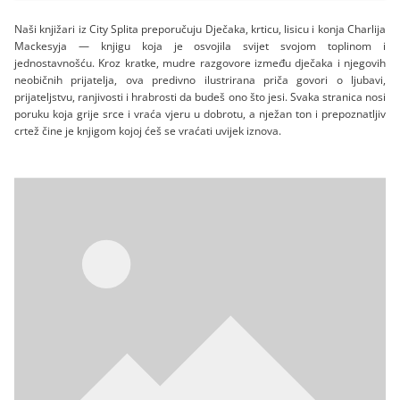
Naši knjižari iz City Splita preporučuju Dječaka, krticu, lisicu i konja Charlija
Mackesyja — knjigu koja je osvojila svijet svojom toplinom i
jednostavnošću. Kroz kratke, mudre razgovore između dječaka i njegovih
neobičnih prijatelja, ova predivno ilustrirana priča govori o ljubavi,
prijateljstvu, ranjivosti i hrabrosti da budeš ono što jesi. Svaka stranica nosi
poruku koja grije srce i vraća vjeru u dobrotu, a nježan ton i prepoznatljiv
crtež čine je knjigom kojoj ćeš se vraćati uvijek iznova.