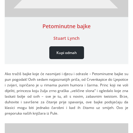
Petominutne bajke
Stuart Lynch
Kupi odmah
Ako tražiš bajke koje će nasmijati i djecu i odrasle – Petominutne bajke su
pun pogodak! Ovih sedam najpoznatijih priča, od Crvenkapice do Ljepotice
i zvijeri, ispričano je u rimama punim humora i šarma. Princ koji ne voli
dijeliti, princeza koju žulja zrno graška „veličine slona“ i ogledalo koje zna
laskati bolje od svih – sve je tu, ali s novim, zabavnim twistom. Brze,
duhovite i savršene za čitanje prije spavanja, ove bajke podsjećaju da
klasici mogu biti jednako čarobni i kad ih čitamo uz smijeh. Ovo je
preporuka naših knjižara iz Pule.