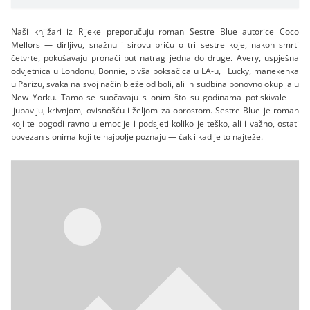
Naši knjižari iz Rijeke preporučuju roman Sestre Blue autorice Coco
Mellors — dirljivu, snažnu i sirovu priču o tri sestre koje, nakon smrti
četvrte, pokušavaju pronaći put natrag jedna do druge. Avery, uspješna
odvjetnica u Londonu, Bonnie, bivša boksačica u LA-u, i Lucky, manekenka
u Parizu, svaka na svoj način bježe od boli, ali ih sudbina ponovno okuplja u
New Yorku. Tamo se suočavaju s onim što su godinama potiskivale —
ljubavlju, krivnjom, ovisnošću i željom za oprostom. Sestre Blue je roman
koji te pogodi ravno u emocije i podsjeti koliko je teško, ali i važno, ostati
povezan s onima koji te najbolje poznaju — čak i kad je to najteže.