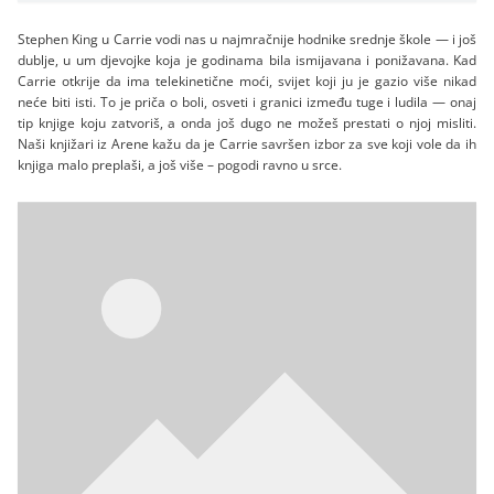
Stephen King u Carrie vodi nas u najmračnije hodnike srednje škole — i još
dublje, u um djevojke koja je godinama bila ismijavana i ponižavana. Kad
Carrie otkrije da ima telekinetične moći, svijet koji ju je gazio više nikad
neće biti isti. To je priča o boli, osveti i granici između tuge i ludila — onaj
tip knjige koju zatvoriš, a onda još dugo ne možeš prestati o njoj misliti.
Naši knjižari iz Arene kažu da je Carrie savršen izbor za sve koji vole da ih
knjiga malo preplaši, a još više – pogodi ravno u srce.