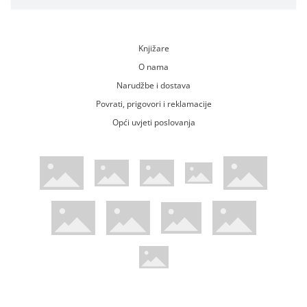
Knjižare
O nama
Narudžbe i dostava
Povrati, prigovori i reklamacije
Opći uvjeti poslovanja
WsPay web stranica
Visa web stranica
Maestro web stranica
Mastercard web stranica
American Express web stranica
Diners web stranica
Trustwave certificirano
Pci Dss certificirano
Mastercard sigurnosni kod web strani
Verified by Visa web stranica
Hoću Knjigu Facebook profil
Hoću knjigu Instagram profil
Hoću knjigu Youtube profil
Hoću knjigu TikTok profil