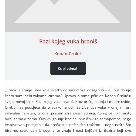
Pazi kojeg vuka hraniš
Kenan Crnkić
Kupi odmah
„Sreća je stanje uma koje svatko od nas može dosegnuti – ali put do nje
često sami sebi zakompliciramo.“ Upravo o tome piše dr. Kenan Crnkić u
svojoj novoj knjizi Pazi kojeg vuka hraniš. Kroz priče, pitanja i mudre uvide,
Crnkić nas podsjeća da u svakome od nas žive dva vuka – onaj miran,
zahvalan i sretan, te onaj prepun strahova i sumnji. Kojeg ćemo hraniti,
ovisi samo o nama. Ova knjiga nije klasični priručnik za samopomoć, nego
inspirativan podsjetnik da sreća nije nešto što tražimo – nego nešto što
biramo, svaki dan iznova, a to znaju i naši knjižari iz Buzina koji ovo
preporučuju.