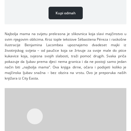
Kupi odmah
Najbolja mama na svijetu prekrasna je slikovnica koja slavi majčinstvo u
svim njegovim oblicima. Kroz tople tekstove Sébastiena Péreza i raskošne
ilustracije Benjamina Lacombea upoznajemo dvadeset majki iz
životinjskog svijeta – od paučice koja se žrtvuje za svoje male do ptice
kukavice koja, svjesna svojih slabosti, traži pomoć drugih. Svaka priča
pokazuje da ljubav prema djeci nema granica i da ne postoji samo jedan
način biti „najbolja mama“. Ova knjiga dirne, očara i podsjeti koliko je
majčinska ljubav snažna – bez obzira na vrstu. Ovo je preporuka naših
knjižara iz City Easta.