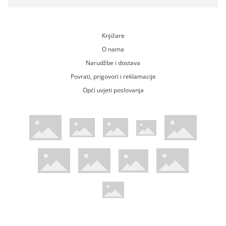
Knjižare
O nama
Narudžbe i dostava
Povrati, prigovori i reklamacije
Opći uvjeti poslovanja
WsPay web stranica
Visa web stranica
Maestro web stranica
Mastercard web stranica
American Express web stranica
Diners web stranica
Trustwave certificirano
Pci Dss certificirano
Mastercard sigurnosni kod web strani
Verified by Visa web stranica
Hoću Knjigu Facebook profil
Hoću knjigu Instagram profil
Hoću knjigu Youtube profil
Hoću knjigu TikTok profil