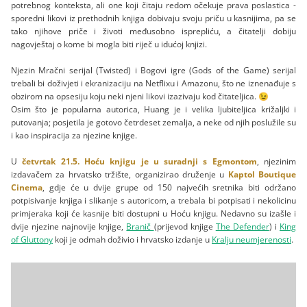
potrebnog konteksta, ali one koji čitaju redom očekuje prava poslastica -
sporedni likovi iz prethodnih knjiga dobivaju svoju priču u kasnijima, pa se
tako njihove priče i životi međusobno isprepliću, a čitatelji dobiju
nagovještaj o kome bi mogla biti riječ u idućoj knjizi.
Njezin Mračni serijal (Twisted) i Bogovi igre (Gods of the Game) serijal
trebali bi doživjeti i ekranizaciju na Netflixu i Amazonu, što ne iznenađuje s
obzirom na opsesiju koju neki njeni likovi izazivaju kod čitateljica. 😉
Osim što je popularna autorica, Huang je i velika ljubiteljica križaljki i
putovanja; posjetila je gotovo četrdeset zemalja, a neke od njih poslužile su
i kao inspiracija za njezine knjige.
U
četvrtak 21.5. Hoću knjigu je u suradnji s Egmontom
, njezinim
izdavačem za hrvatsko tržište, organizirao druženje u
Kaptol Boutique
Cinema
, gdje će u dvije grupe od 150 najvećih sretnika biti održano
potpisivanje knjiga i slikanje s autoricom, a trebala bi potpisati i nekolicinu
primjeraka koji će kasnije biti dostupni u Hoću knjigu. Nedavno su izašle i
dvije njezine najnovije knjige,
Branič
(prijevod knjige
The Defender
) i
King
of Gluttony
koji je odmah doživio i hrvatsko izdanje u
Kralju neumjerenosti
.