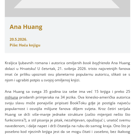
Ana Huang
20.5.2026.
Piše: Hoću knjigu
Kraljica ljubavnih romana i autorica omiljenih
book boyfrienda
Ana Huang
dolazi u Hrvatsku! U četvrtak, 21. svibnja 2026. tristo najsretnijih fanova
imat će priliku upoznati ovu planetarno popularnu autoricu, slikati se s
njom i ugrabiti potpis u svojoj omiljenoj knjizi.
Ana Huang sa svega 35 godina iza sebe ima već 15 knjiga i preko 25
milijuna
prodanih primjeraka na 34 jezika. Ova kinesko-američka autorica
svoju slavu može ponajviše pripisati BookToku gdje je postigla najveću
popularnost i osvojila milijune fanova diljem svijeta. Kroz četiri serijala
Huang se drži više-manje jednake strukture (zašto mijenjati nešto što
funkcionira?), a stil pisanja je pitak, nezahtjevan, opuštajuć i, unatoč svemu
navedenom, i dalje napet i drži čitatelja na rubu do samog kraja. Ono što je
posebno kod njezinih knjiga jest da se mogu čitati i zasebno, bez ikakvog