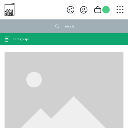
Hoću knjigu crni logo
Pretraži
Kategorije