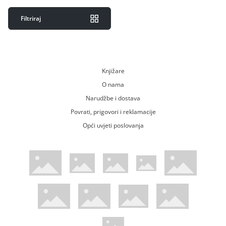
Filtriraj
Knjižare
O nama
Narudžbe i dostava
Povrati, prigovori i reklamacije
Opći uvjeti poslovanja
WsPay web stranica
Visa web stranica
Maestro web stranica
Mastercard web stranica
American Express web stranica
Diners web stranica
Trustwave certificirano
Pci Dss certificirano
Mastercard sigurnosni kod web strani
Verified by Visa web stranica