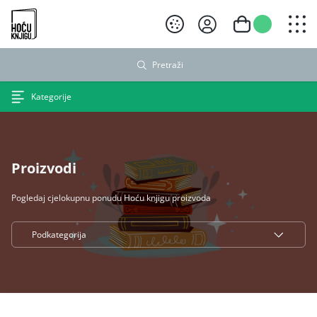
Hoću knjigu crni logo
Pretraži
Kategorije
Proizvodi
Pogledaj cjelokupnu ponudu Hoću knjigu proizvoda
Podkategorija