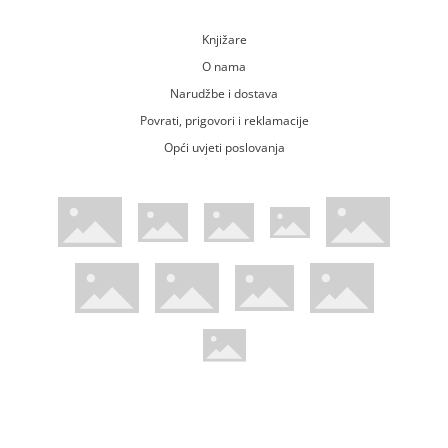
Knjižare
O nama
Narudžbe i dostava
Povrati, prigovori i reklamacije
Opći uvjeti poslovanja
WsPay web stranica
Visa web stranica
Maestro web stranica
Mastercard web stranica
American Express web stranica
Diners web stranica
Trustwave certificirano
Pci Dss certificirano
Mastercard sigurnosni kod web strani
Verified by Visa web stranica
Hoću Knjigu Facebook profil
Hoću knjigu Instagram profil
Hoću knjigu Youtube profil
Hoću knjigu TikTok profil