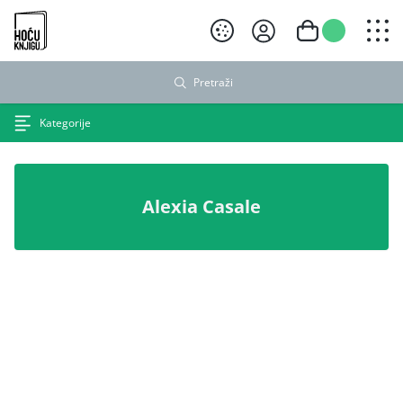
Hoću knjigu crni logo
Pretraži
Kategorije
Alexia Casale