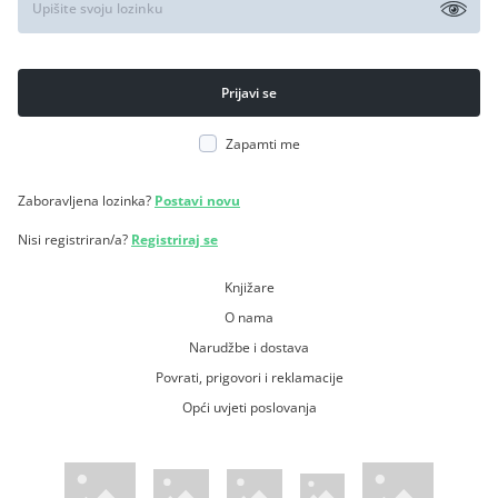
Zapamti me
Zaboravljena lozinka?
Postavi novu
Nisi registriran/a?
Registriraj se
Knjižare
O nama
Narudžbe i dostava
Povrati, prigovori i reklamacije
Opći uvjeti poslovanja
WsPay web stranica
Visa web stranica
Maestro web stranica
Mastercard web stranica
American Express web stranica