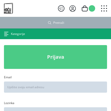
Hoću knjigu crni logo
Pretraži
Kategorije
Prijava
Email
Lozinka