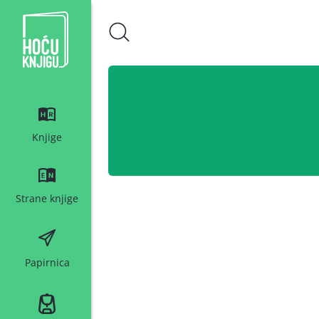
Hoću knjigu bijeli logo
Knjige
Strane knjige
Papirnica