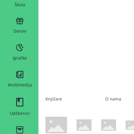
Škola
Darovi
Igračke
Multimedija
Knjižare
O nama
Udžbenici
WsPay web stranica
Maestro web stranica
Mastercard web 
Amer