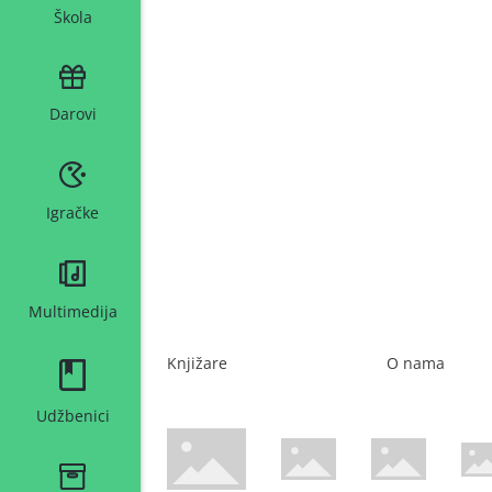
Škola
Darovi
Igračke
Multimedija
Knjižare
O nama
Udžbenici
WsPay web stranica
Maestro web stranica
Mastercard web 
Amer