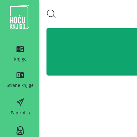
Hoću knjigu bijeli logo
Knjige
Strane knjige
Papirnica