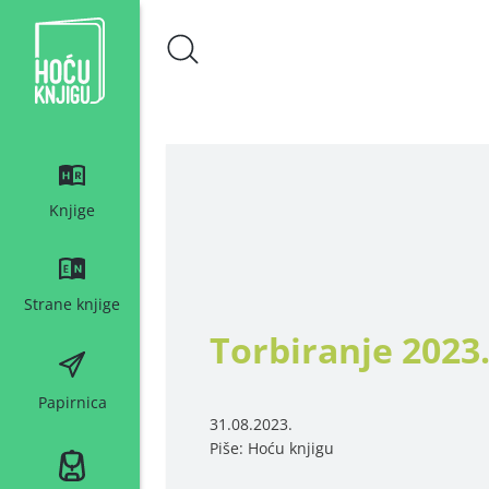
Hoću knjigu bijeli logo
Knjige
Strane knjige
Torbiranje 2023
Papirnica
31.08.2023.
Piše: Hoću knjigu