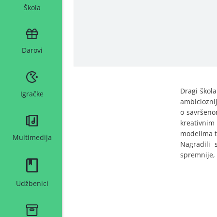
Škola
Darovi
Dragi škola
Igračke
ambicioznij
o savršenom
kreativnim
modelima to
Multimedija
Nagradili 
spremnije, 
Udžbenici