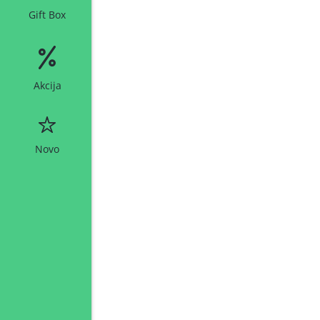
Gift Box
Akcija
Novo