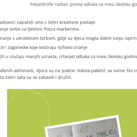
Pobjednički radovi: pisma odluka za novu školsku g
adionici započeli smo s četiri kreativne postaje:
anje torbe za tjelesni Posca markerima
iranje s ukrašenom torbom, gdje su djeca mogla dobiti svoju isprin
e i zagonetke koje testiraju njihovo znanje
(ili u slučaju manjih uzrasta, crtanje) odluka za novu školsku godin
đenih aktivnosti, djeca su na poklon dobila paketić sa svime što 
 ta četiri sata su se zabavili i družili.