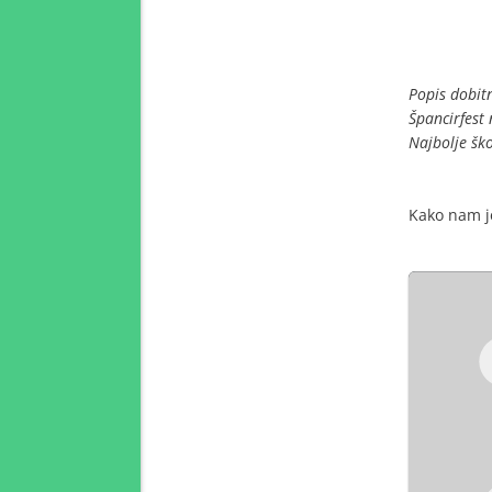
Popis dobit
Špancirfest
Najbolje ško
Kako nam je