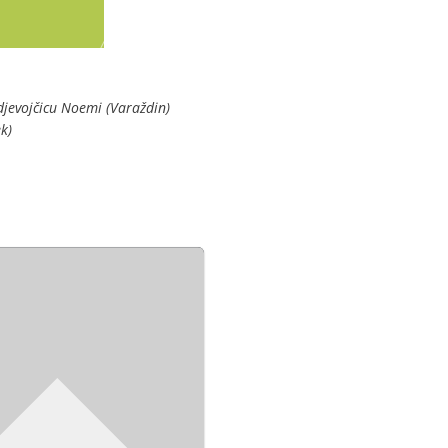
djevojčicu Noemi (Varaždin)
k)