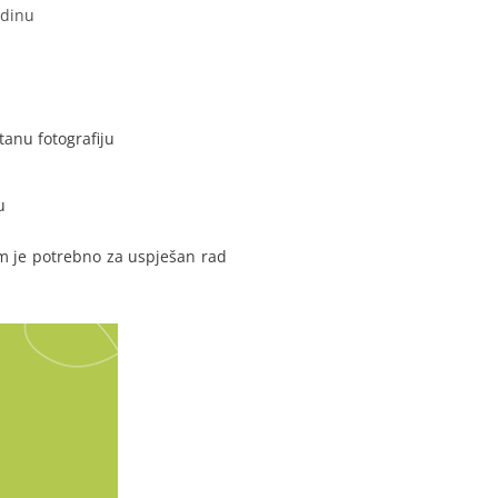
odinu
tanu fotografiju
u
im je potrebno za uspješan rad