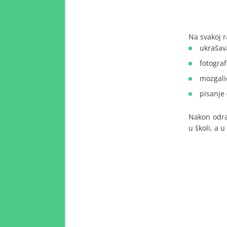
Na svakoj r
ukrašav
fotograf
mozgalic
pisanje 
Nakon odra
u školi, a u