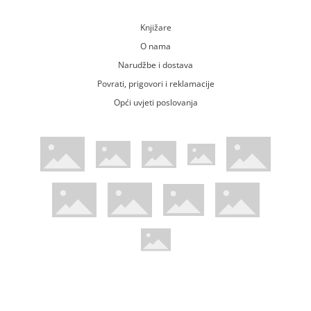
Knjižare
O nama
Narudžbe i dostava
Povrati, prigovori i reklamacije
Opći uvjeti poslovanja
WsPay web stranica
Visa web stranica
Maestro web stranica
Mastercard web stranica
American Express web stranica
Diners web stranica
Trustwave certificirano
Pci Dss certificirano
Mastercard sigurnosni kod web strani
Verified by Visa web stranica
Hoću Knjigu Facebook profil
Hoću knjigu Instagram profil
Hoću knjigu Youtube profil
Hoću knjigu TikTok profil