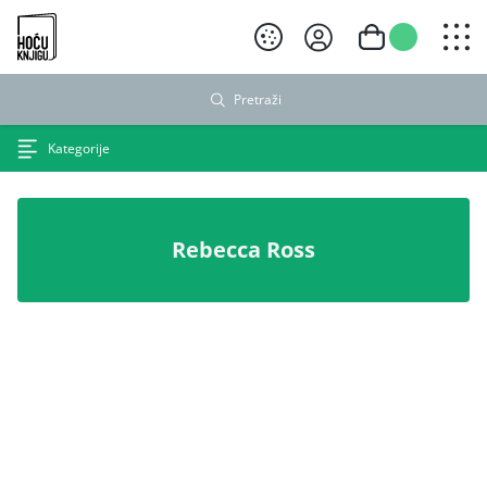
Hoću knjigu crni logo
Pretraži
Kategorije
Rebecca Ross