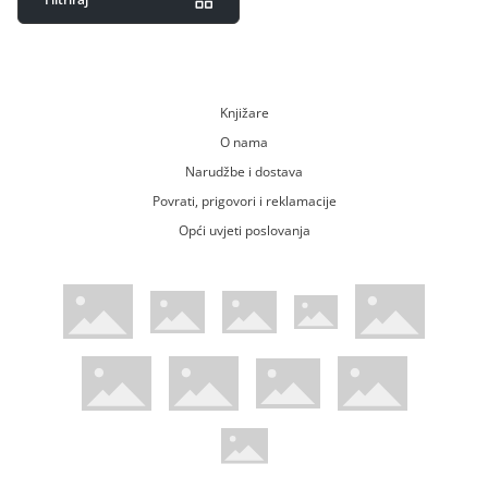
Knjižare
O nama
Narudžbe i dostava
Povrati, prigovori i reklamacije
Opći uvjeti poslovanja
WsPay web stranica
Visa web stranica
Maestro web stranica
Mastercard web stranica
American Express web stranica
Diners web stranica
Trustwave certificirano
Pci Dss certificirano
Mastercard sigurnosni kod web strani
Verified by Visa web stranica