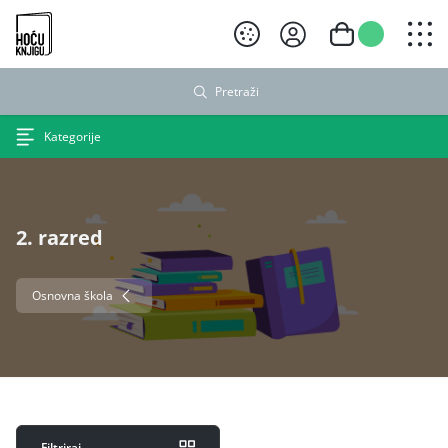
Hoću knjigu crni logo
Pretraži
Kategorije
2. razred
Osnovna škola
Filtriraj