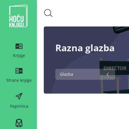
Hoću knjigu bijeli logo
Razna glazba
Knjige
Glazba
Strane knjige
Papirnica