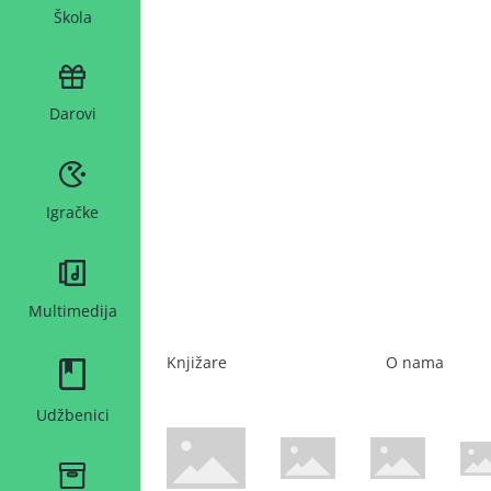
Škola
Darovi
Igračke
Multimedija
Knjižare
O nama
Udžbenici
WsPay web stranica
Maestro web stranica
Mastercard web 
Amer