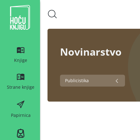
Hoću knjigu bijeli logo
Novinarstvo
Knjige
Publicistika
Strane knjige
Papirnica