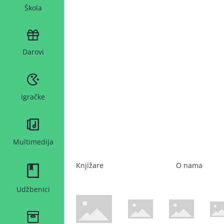
Škola
Darovi
Igračke
Multimedija
Knjižare
O nama
Udžbenici
WsPay web stranica
Maestro web stranica
Mastercard web 
Amer