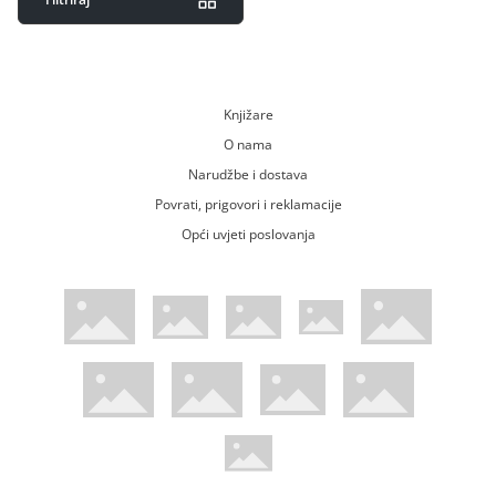
Knjižare
O nama
Narudžbe i dostava
Povrati, prigovori i reklamacije
Opći uvjeti poslovanja
WsPay web stranica
Visa web stranica
Maestro web stranica
Mastercard web stranica
American Express web stranica
Diners web stranica
Trustwave certificirano
Pci Dss certificirano
Mastercard sigurnosni kod web strani
Verified by Visa web stranica