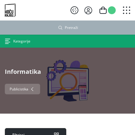
Hoću knjigu crni logo
Pretraži
Kategorije
Informatika
Publicistika
Filtriraj