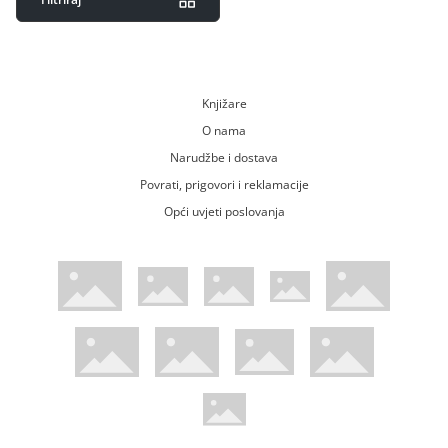
Knjižare
O nama
Narudžbe i dostava
Povrati, prigovori i reklamacije
Opći uvjeti poslovanja
WsPay web stranica
Visa web stranica
Maestro web stranica
Mastercard web stranica
American Express web stranica
Diners web stranica
Trustwave certificirano
Pci Dss certificirano
Mastercard sigurnosni kod web strani
Verified by Visa web stranica