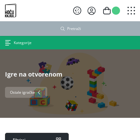
Hoću knjigu crni logo
Pretraži
Kategorije
Igre na otvorenom
Ostale igračke
Filtriraj