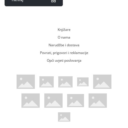
Knjižare
O nama
Narudžbe i dostava
Povrati, prigovori i reklamacije
Opći uvjeti poslovanja
WsPay web stranica
Visa web stranica
Maestro web stranica
Mastercard web stranica
American Express web stranica
Diners web stranica
Trustwave certificirano
Pci Dss certificirano
Mastercard sigurnosni kod web strani
Verified by Visa web stranica