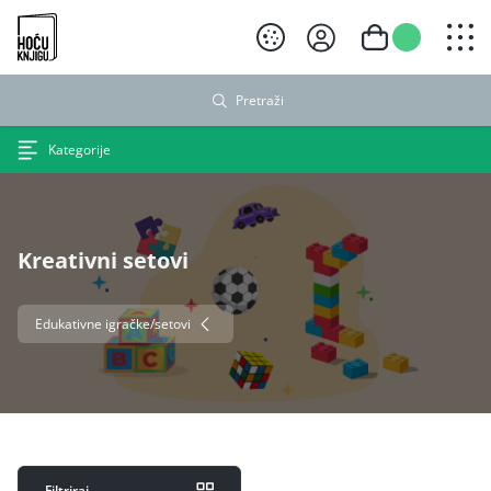
Hoću knjigu crni logo
Pretraži
Kategorije
Kreativni setovi
Edukativne igračke/setovi
Filtriraj