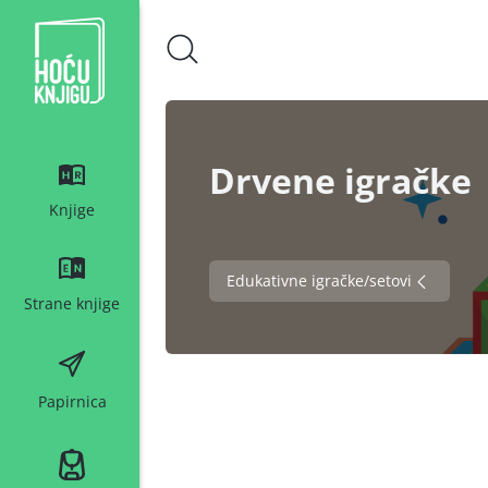
Hoću knjigu bijeli logo
Drvene igračke
Knjige
Edukativne igračke/setovi
Strane knjige
Papirnica