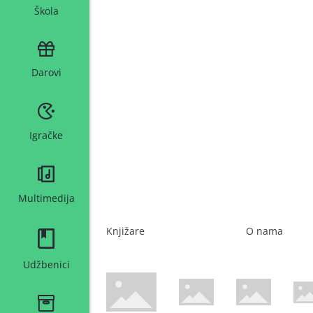
Škola
Darovi
Igračke
Multimedija
Knjižare
O nama
Udžbenici
WsPay web stranica
Maestro web stranica
Mastercard web 
Amer