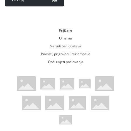
Knjižare
O nama
Narudžbe i dostava
Povrati, prigovori i reklamacije
Opći uvjeti poslovanja
WsPay web stranica
Visa web stranica
Maestro web stranica
Mastercard web stranica
American Express web stranica
Diners web stranica
Trustwave certificirano
Pci Dss certificirano
Mastercard sigurnosni kod web strani
Verified by Visa web stranica