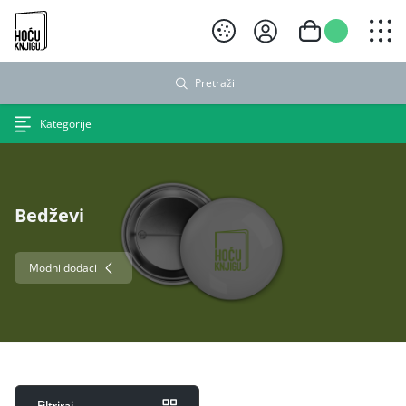
Hoću knjigu crni logo
Pretraži
Kategorije
Bedževi
Modni dodaci
Filtriraj