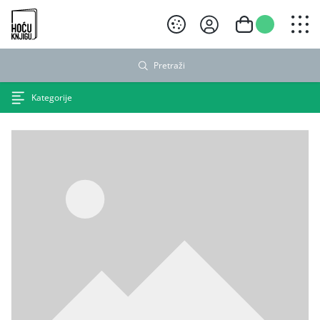
Hoću knjigu crni logo
Pretraži
Kategorije