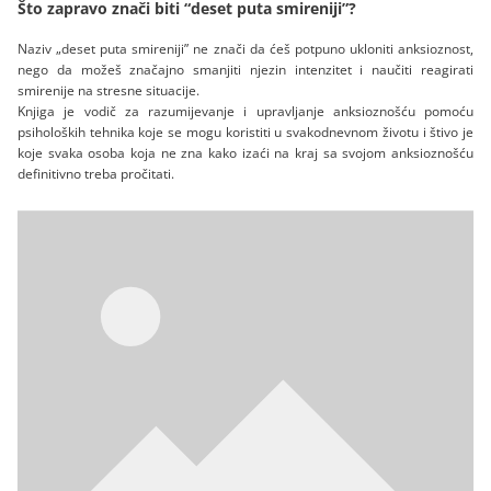
Što zapravo znači biti “deset puta smireniji”?
Naziv „deset puta smireniji” ne znači da ćeš potpuno ukloniti anksioznost,
nego da možeš značajno smanjiti njezin intenzitet i naučiti reagirati
smirenije na stresne situacije.
Knjiga je vodič za razumijevanje i upravljanje anksioznošću pomoću
psiholoških tehnika koje se mogu koristiti u svakodnevnom životu i štivo je
koje svaka osoba koja ne zna kako izaći na kraj sa svojom anksioznošću
definitivno treba pročitati.