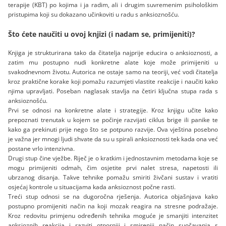
terapije (KBT) po kojima i ja radim, ali i drugim suvremenim psihološkim
pristupima koji su dokazano učinkoviti u radu s anksioznošću.
Što ćete naučiti u ovoj knjizi (i nadam se, primijeniti)?
Knjiga je strukturirana tako da čitatelja najprije educira o anksioznosti, a
zatim mu postupno nudi konkretne alate koje može primijeniti u
svakodnevnom životu. Autorica ne ostaje samo na teoriji, već vodi čitatelja
kroz praktične korake koji pomažu razumjeti vlastite reakcije i naučiti kako
njima upravljati. Poseban naglasak stavlja na četiri ključna stupa rada s
anksioznošću.
Prvi se odnosi na konkretne alate i strategije. Kroz knjigu učite kako
prepoznati trenutak u kojem se počinje razvijati ciklus brige ili panike te
kako ga prekinuti prije nego što se potpuno razvije. Ova vještina posebno
je važna jer mnogi ljudi shvate da su u spirali anksioznosti tek kada ona već
postane vrlo intenzivna.
Drugi stup čine vježbe. Riječ je o kratkim i jednostavnim metodama koje se
mogu primijeniti odmah, čim osjetite prvi nalet stresa, napetosti ili
ubrzanog disanja. Takve tehnike pomažu smiriti živčani sustav i vratiti
osjećaj kontrole u situacijama kada anksioznost počne rasti.
Treći stup odnosi se na dugoročna rješenja. Autorica objašnjava kako
postupno promijeniti način na koji mozak reagira na stresne podražaje.
Kroz redovitu primjenu određenih tehnika moguće je smanjiti intenzitet
anksioznih reakcija i razviti otporniji i smireniji način suočavanja s