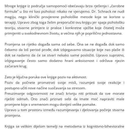
Mnoge knjige iz područja samopomoći obećavaju brza rješenja i „čarobne
formule“ u što mi kao psiholozi nikako ne vjerujemo. Dr. Schnack ne nudi
magiju, nego klinički provjerene psihološke metode koje se koriste u
terapiji. Upravo zbog toga želim preporučiti ovu knjigu jer spaja psihološku
teoriju, stvarne primjere iz prakse i konkretne vježbe koje čitatelj može
primijeniti u svakodnevnom životu, a većina njih je poprilično jednostavna.
Promjena se rijetko događa sama od sebe. Ona se ne događa dok samo
čekamo da loš period prođe, dok izbjegavamo situacije koje nas plaše ili
dok se nadamo da će se stvari nekako same posložiti. Upravo suprotno,
izbjegavanje često samo dodatno hrani anksioznost i održava njezin
začarani krug.
Zato je ključna poruka ove knjige poziv na aktivnost.
Poziv da počnete promatrati svoje misli, razumjeti svoje reakcije i
postupno učiti nove načine suočavanja sa stresom.
Preuzimanje odgovornosti ne znači krivnju niti pritisak da sve morate
riješiti odmah. Ono znači priznati sebi da imate moć napraviti male
promjene koje s vremenom mogu donijeti velike pomake.
Upravo u tom prostoru između razumijevanja i djelovanja počinje stvarna
promjena.
Knjiga se velikim dijelom temelji na metodama iz kognitivno-bihevioralne