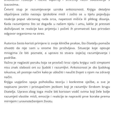
izazovima.
Četvrti stup je razumijevanje uzroka anksioznosti. Knjiga detaljno
objašnjava zašto nastaju tjeskobne misli i zašto se u tijelu pojavljuju
reakcije poput ubrzanog rada srca, napetosti mišića ili plitkog disanja.
Kada razumijemo što se događa u našem tijelu i umu, lakše je prestati
doživljavati te reakcije kao prijetnju i početi ih promatrati kao prirodan
odgovor organizma na stres.
Autorica često koristi primjere iz svoje kliničke prakse, što čitatelju pomaže
shvatiti da nije sam u onome što proživljava. Situacije koje opisuje
mnogima će biti poznate, a upravo to stvara osjećaj razumijevanja i
podrške.
Važno je naglasiti poruku koja se provlači kroz cijelu knjigu: vaši simptomi
nisu znak slabosti oni su ljudski i razumljivi. Anksioznost je dio ljudskog
iskustva, ali postoje načini kako je ublažiti i naučiti živjeti s njom na zdraviji
način.
Knjiga uspješno spaja psihološku teoriju i konkretne vježbe, a sve je
napisano jasnim i pristupačnim jezikom koji je razumljiv širokom krugu
čitatelja. Upravo zbog toga može biti koristan vodič svima koji žele bolje
razumjeti vlastite misli, emocije i reakcije te napraviti prve korake prema
mirnijem i uravnoteženijem životu.