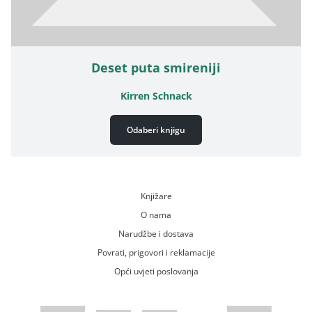
Deset puta smireniji
Kirren Schnack
Odaberi knjigu
Knjižare
O nama
Narudžbe i dostava
Povrati, prigovori i reklamacije
Opći uvjeti poslovanja
WsPay web stranica
Visa web stranica