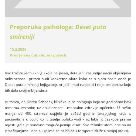
Preporuka psihologa:
Deset puta
smireniji
15.3.2026.
Piše: Jelena Ćubelić, mag.psych.
Ako tražite jednu knjigu koja na jasan, detaljan i razumljiv način objašnjava
anksioznost i pritom nudi konkretne alate kako se s njom nositi onda je
Deset puta smireniji knjiga koju vrijedi imati na polici i to je preporuka koju
bih dala svojim klijentima.
Autorica, dr. Kirren Schnack, klinička je psihologinja koja se godinama bavi
temama vezanim uz anksioznost i mentalno zdravlje općenito. U nešto
manje od 400 stranica uspjela je sažeti godine terapijskog rada s
pacijentima u vodič koji čitatelja polako vodi kroz labirint tjeskobe prema
mjestu gdje je ponovno moguće jasnije disati. Sve tehnike utemljene su na
istraživanjima i one su kojima se psiholozi i terapeuti služe u svojoj praksi.