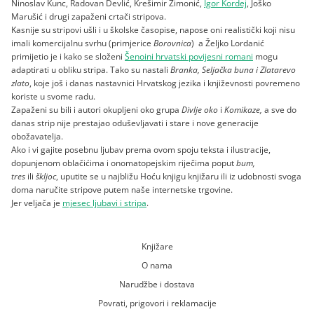
Ninoslav Kunc, Radovan Devlić, Krešimir Zimonić,
Igor Kordej
, Joško
Marušić i drugi zapaženi crtači stripova.
Kasnije su stripovi ušli i u školske časopise, napose oni realistički koji nisu
imali komercijalnu svrhu (primjerice
Borovnica
) a Željko Lordanić
primijetio je i kako se složeni
Šenoini hrvatski povijesni romani
mogu
adaptirati u obliku stripa. Tako su nastali
Branka, Seljačka buna i Zlatarevo
zlato
, koje još i danas nastavnici Hrvatskog jezika i književnosti povremeno
koriste u svome radu.
Zapaženi su bili i autori okupljeni oko grupa
Divlje oko
i
Komikaze,
a sve do
danas strip nije prestajao oduševljavati i stare i nove generacije
obožavatelja.
Ako i vi gajite posebnu ljubav prema ovom spoju teksta i ilustracije,
dopunjenom oblačićima i onomatopejskim riječima poput
bum,
tres
ili
škljoc
, uputite se u najbližu Hoću knjigu knjižaru ili iz udobnosti svoga
doma naručite stripove putem naše internetske trgovine.
Jer veljača je
mjesec ljubavi i stripa
.
Knjižare
O nama
Narudžbe i dostava
Povrati, prigovori i reklamacije