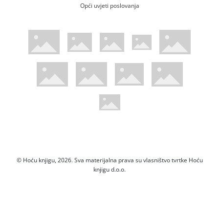
Opći uvjeti poslovanja
WsPay web stranica
Visa web stranica
Maestro web stranica
Mastercard web stranica
American Express web stranica
Diners web stranica
Trustwave certificirano
Pci Dss certificirano
Mastercard sigurnosni kod web strani
Verified by Visa web stranica
Hoću Knjigu Facebook profil
Hoću knjigu Instagram profil
Hoću knjigu Youtube profil
Hoću knjigu TikTok profil
© Hoću knjigu, 2026. Sva materijalna prava su vlasništvo tvrtke Hoću
knjigu d.o.o.