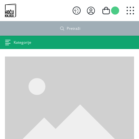
Hoću knjigu crni logo
Pretraži
Kategorije