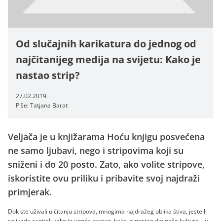
Od slučajnih karikatura do jednog od
najčitanijeg medija na svijetu: Kako je
nastao strip?
27.02.2019.
Piše: Tatjana Barat
Veljača je u knjižarama Hoću knjigu posvećena
ne samo ljubavi, nego i stripovima koji su
sniženi i do 20 posto. Zato, ako volite stripove,
iskoristite ovu priliku i pribavite svoj najdraži
primjerak.
Dok ste uživali u čitanju stripova, mnogima najdražeg oblika štiva, jeste li
se ikada zapitali kako je uopće nastao, kako je postao dio naše kulture i, u