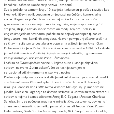
konačnici, zašto se uopće strip naziva – stripom?
Sve je počelo na samom kraju 19. stoljeća kada se strip počeo razvijati kao
likovno-književni oblik popularne umjetnosti, najčešće u komercijalne
svrhe. Njegovi se počeci lako prepoznaju u karikaturama i satiričnim
gravirama, no tek s razvojem modernog tiska, krajem spomenutog 19.
stoljeća, strip je zaživio kao samostalan medij. Krajem 1880-ih, u
engleskim tjednim novinama, počele su se pojavljivati vrpce tj. pasice
(engl.
strip
) – reci komičnih anegdota. Nazvan po vrpci, riječ
strip
proširila
se čitavim svijetom te postala vrlo popularna u Sjedinjenim Američkim
Državama. Ondje je Richard Outcault nacrtao prvu pasicu 1894. Prikazivala
je
Podrijetlo novih vrsta ili objašnjenje evolucije krokodila
, a godinu dana
kasnije nastao je i prvi junak stripa
– Žuti dječak.
I baš su po
Žutom dječaku
novine, u kojima su se i kasnije objavljivali
stripovi, nazvane „žutim tiskom“, što se kasnije zamijenilo
senzacionalističkim temama u istoj vrsti novina.
Proizvodnja stripova počela je doživljavati veliki zamah pa su se tako našli
The Katzenjammer Kids
Rudolpha Dirksa i crtača Harolda H. Knerra (strip
izlazi još i danas!), kao i
Little Nemo
Winsora McCaya koji je imao stalne
junake. Nicale su i agencije za dnevne stripove, a upravo su tada stvoreni i
stripovi u kojima i danas uživamo:
Popaj
E. C. Segara i
Peanuts
Charlesa
Schulza. Strip se počeo granati na kriminalističku, pustolovnu, povijesnu i
znanstvenofantastičnu tematiku pa su tako nastali
Tarzan
i
Princ Valiant
Hala Fostera,
Flash Gordon
Alexa Raymonda,
Dick Tracy
Chestera Goulda,