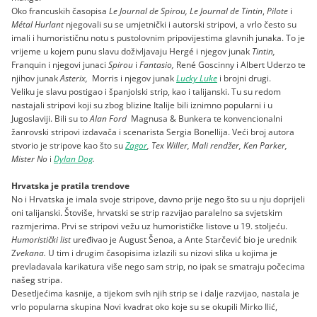
Oko francuskih časopisa
Le Journal de Spirou, Le Journal de Tintin
,
Pilote
i
Métal Hurlant
njegovali su se umjetnički i autorski stripovi, a vrlo često su
imali i humorističnu notu s pustolovnim pripovijestima glavnih junaka. To je
vrijeme u kojem punu slavu doživljavaju Hergé i njegov junak
Tintin,
Franquin i njegovi junaci
Spirou
i
Fantasio,
René Goscinny i Albert Uderzo te
njihov junak
Asterix,
Morris i njegov junak
Lucky Luke
i brojni drugi.
Veliku je slavu postigao i španjolski strip, kao i talijanski. Tu su redom
nastajali stripovi koji su zbog blizine Italije bili iznimno popularni i u
Jugoslaviji. Bili su to
Alan Ford
Magnusa & Bunkera te konvencionalni
žanrovski stripovi izdavača i scenarista Sergia Bonellija. Veći broj autora
stvorio je stripove kao što su
Zagor
, Tex Willer, Mali rendžer, Ken Parker,
Mister No
i
Dylan Dog
.
Hrvatska je pratila trendove
No i Hrvatska je imala svoje stripove, davno prije nego što su u nju doprijeli
oni talijanski. Štoviše, hrvatski se strip razvijao paralelno sa svjetskim
razmjerima. Prvi se stripovi vežu uz humorističke listove u 19. stoljeću.
Humoristički list
uređivao je August Šenoa, a Ante Starčević bio je urednik
Z
vekana.
U tim i drugim časopisima izlazili su nizovi slika u kojima je
prevladavala karikatura više nego sam strip, no ipak se smatraju počecima
našeg stripa.
Desetljećima kasnije, a tijekom svih njih strip se i dalje razvijao, nastala je
vrlo popularna skupina Novi kvadrat oko koje su se okupili Mirko Ilić,