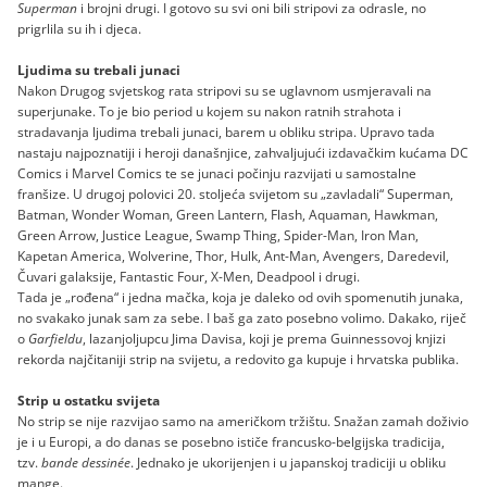
Superman
i brojni drugi. I gotovo su svi oni bili stripovi za odrasle, no
prigrlila su ih i djeca.
Ljudima su trebali junaci
Nakon Drugog svjetskog rata stripovi su se uglavnom usmjeravali na
superjunake. To je bio period u kojem su nakon ratnih strahota i
stradavanja ljudima trebali junaci, barem u obliku stripa. Upravo tada
nastaju najpoznatiji i heroji današnjice, zahvaljujući izdavačkim kućama DC
Comics i Marvel Comics te se junaci počinju razvijati u samostalne
franšize. U drugoj polovici 20. stoljeća svijetom su „zavladali“ Superman,
Batman, Wonder Woman, Green Lantern, Flash, Aquaman, Hawkman,
Green Arrow, Justice League, Swamp Thing, Spider-Man, Iron Man,
Kapetan America, Wolverine, Thor, Hulk, Ant-Man, Avengers, Daredevil,
Čuvari galaksije, Fantastic Four, X-Men, Deadpool i drugi.
Tada je „rođena“ i jedna mačka, koja je daleko od ovih spomenutih junaka,
no svakako junak sam za sebe. I baš ga zato posebno volimo. Dakako, riječ
o
Garfieldu
, lazanjoljupcu Jima Davisa, koji je prema Guinnessovoj knjizi
rekorda najčitaniji strip na svijetu, a redovito ga kupuje i hrvatska publika.
Strip u ostatku svijeta
No strip se nije razvijao samo na američkom tržištu. Snažan zamah doživio
je i u Europi, a do danas se posebno ističe francusko-belgijska tradicija,
tzv.
bande dessinée
. Jednako je ukorijenjen i u japanskoj tradiciji u obliku
mange.