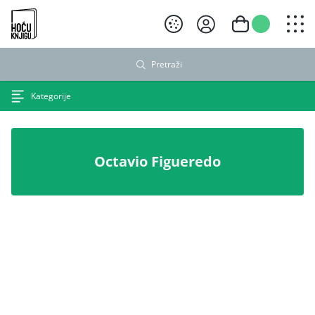
Hoću knjigu crni logo
Pretraži
Kategorije
Octavio Figueredo