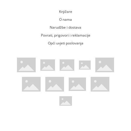
Knjižare
O nama
Narudžbe i dostava
Povrati, prigovori i reklamacije
Opći uvjeti poslovanja
WsPay web stranica
Visa web stranica
Maestro web stranica
Mastercard web stranica
American Express web stranica
Diners web stranica
Trustwave certificirano
Pci Dss certificirano
Mastercard sigurnosni kod web strani
Verified by Visa web stranica
Hoću Knjigu Facebook profil
Hoću knjigu Instagram profil
Hoću knjigu Youtube profil
Hoću knjigu TikTok profil