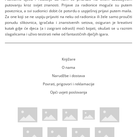
putovanju kroz svijet znanosti. Prijave za radionice moguće su putem
poveznica, a svi sudionici dobit će potvrdu o uspješnoj prijavi putem maila.
Za one koji se ne uspiju prijaviti na neku od radionica ili žele samo proučiti
ponudu slikovnica, igračaka i znanstvenih setova, osiguran je kreativni
kutak gdje će djeca (a i zaigrani odrasli) moći bojati, okušati se u raznim
slagalicama i uživo testirati neke od fantastičnih dječjih igara.
Knjižare
O nama
Narudžbe i dostava
Povrati, prigovori i reklamacije
Opći uvjeti poslovanja
WsPay web stranica
Visa web stranica
Maestro web stranica
Mastercard web stranica
American Express web stranica
Diners web stranica
Trustwave certificirano
Pci Dss certificirano
Mastercard sigurnosni kod web strani