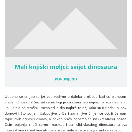
Mali knjiški moljci: svijet dinosaura
POPUNJENO
Udobno se smjestite jer vas vodimo u daleku prošlost, kad su planetom
vladali dinosauri! Saznat ćemo koji je dinosaur bio najveći, a koji najmanji;
koji je bio najstrašniji mesojed, a tko najbrži trkač; kako su izgledali njihovi
domovi i što su jeli. Uzbudljive priče i zanimljive činjenice otkrit će nam
tajne ovih drevnih divova, a nakon priča bacamo se na (kreativni) posao.
Osim bojanja, moći ćemo i nacrtati i osmisliti vlastitog dinosaura, a ova
interaktivna i kreativna atmosfera za male istraživače garantira zabavu.