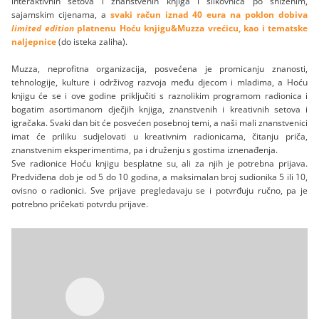
interaktivnih setova i znanstvenih knjiga i slikovnica po sniženim,
sajamskim cijenama, a
svaki račun iznad 40 eura na poklon dobiva
limited edition
platnenu Hoću knjigu&Muzza vrećicu, kao i tematske
naljepnice
(do isteka zaliha).
Muzza, neprofitna organizacija, posvećena je promicanju znanosti,
tehnologije, kulture i održivog razvoja među djecom i mladima, a Hoću
knjigu će se i ove godine priključiti s raznolikim programom radionica i
bogatim asortimanom dječjih knjiga, znanstvenih i kreativnih setova i
igračaka. Svaki dan bit će posvećen posebnoj temi, a naši mali znanstvenici
imat će priliku sudjelovati u kreativnim radionicama, čitanju priča,
znanstvenim eksperimentima, pa i druženju s gostima iznenađenja.
Sve radionice Hoću knjigu besplatne su, ali za njih je potrebna prijava.
Predviđena dob je od 5 do 10 godina, a maksimalan broj sudionika 5 ili 10,
ovisno o radionici. Sve prijave pregledavaju se i potvrđuju ručno, pa je
potrebno pričekati potvrdu prijave.