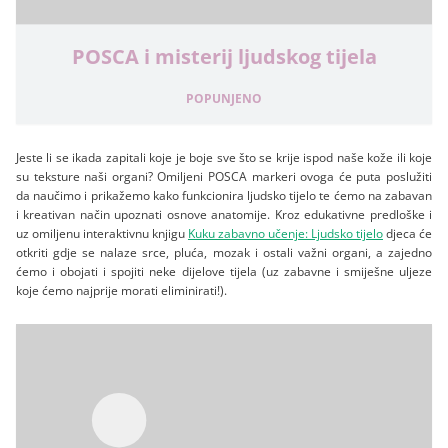
POSCA i misterij ljudskog tijela
POPUNJENO
Jeste li se ikada zapitali koje je boje sve što se krije ispod naše kože ili koje
su teksture naši organi? Omiljeni POSCA markeri ovoga će puta poslužiti
da naučimo i prikažemo kako funkcionira ljudsko tijelo te ćemo na zabavan
i kreativan način upoznati osnove anatomije. Kroz edukativne predloške i
uz omiljenu interaktivnu knjigu
Kuku zabavno učenje: Ljudsko tijelo
djeca će
otkriti gdje se nalaze srce, pluća, mozak i ostali važni organi, a zajedno
ćemo i obojati i spojiti neke dijelove tijela (uz zabavne i smiješne uljeze
koje ćemo najprije morati eliminirati!).