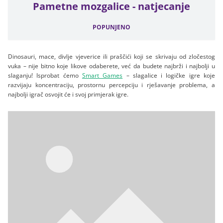
Pametne mozgalice - natjecanje
POPUNJENO
Dinosauri, mace, divlje vjeverice ili praščići koji se skrivaju od zločestog
vuka – nije bitno koje likove odaberete, već da budete najbrži i najbolji u
slaganju! Isprobat ćemo
Smart Games
– slagalice i logičke igre koje
razvijaju koncentraciju, prostornu percepciju i rješavanje problema, a
najbolji igrač osvojit će i svoj primjerak igre.