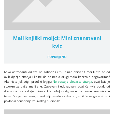
Mali knjiški moljci: Mini znanstveni
kviz
POPUNJENO
Kako astronauti odlaze na zahod? Čemu služe obrve? Umorili ste se od
ovih dječjih pitanja i želite da se netko drugi malo koprca s odgovorima?
Ako niste još stigli proučiti knjigu
Ne postoje blesasta pitanja
, ovaj kviz je
stvoren za vaše mališane. Zabavan i edukativan, ovaj će kviz potaknuti
djecu da postavljaju pitanja i istražuju odgovore na razne znanstvene
teme. Sudjelovati mogu i roditelji zajedno s djecom, a bit će osiguran i mini
poklon iznenađenja za svakog sudionika.