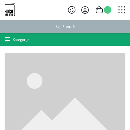
Hoću knjigu crni logo
Pretraži
Kategorije