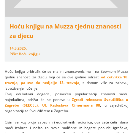
Hoću knjigu na Muzza tjednu znanosti
za djecu
14.3.2025.
Piše: Hoću knjigu
Hoću knjigu pridružit će se malim znanstvenicima i na četvrtom Muzza
tjednu znanosti za djecu, koji će se ove godine održati
od četvrtka 10.
travnja, pa sve do nedjelje 13. travnja
, s danom više za zabavu,
istraživanje i učenje.
Ovaj edukativni događaj, posvećen popularizaciji znanosti među
najmlađima, održat će se ponovo u
Zgradi rektorata Sveučilišta u
Zagrebu (SEECEL), Ul. Radoslava Cimermana 88
, u zajedničkoj
organizaciji sa Sveučilištem u Zagrebu.
Osim velikog broja zabavnih i edukativnih radionica, ova ćete četiri dana
moći izabrati i nešto za svoje mališane iz bogate ponude igračaka,