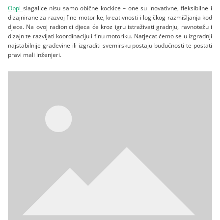
Oppi
slagalice nisu samo obične kockice – one su inovativne, fleksibilne i
dizajnirane za razvoj fine motorike, kreativnosti i logičkog razmišljanja kod
djece. Na ovoj radionici djeca će kroz igru istraživati gradnju, ravnotežu i
dizajn te razvijati koordinaciju i finu motoriku. Natjecat ćemo se u izgradnji
najstabilnije građevine ili izgraditi svemirsku postaju budućnosti te postati
pravi mali inženjeri.