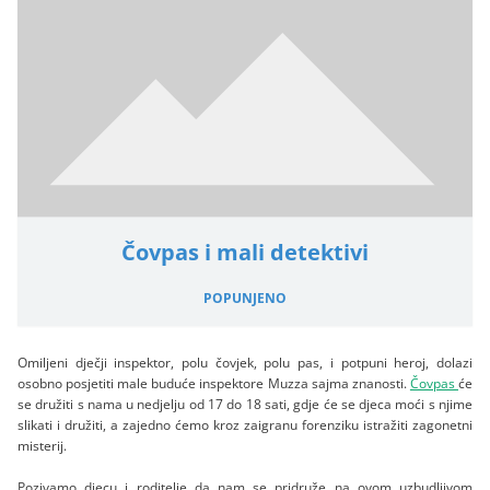
Čovpas i mali detektivi
POPUNJENO
Omiljeni dječji inspektor, polu čovjek, polu pas, i potpuni heroj, dolazi
osobno posjetiti male buduće inspektore Muzza sajma znanosti.
Čovpas
će
se družiti s nama u nedjelju od 17 do 18 sati, gdje će se djeca moći s njime
slikati i družiti, a zajedno ćemo kroz zaigranu forenziku istražiti zagonetni
misterij.
Pozivamo djecu i roditelje da nam se pridruže na ovom uzbudljivom