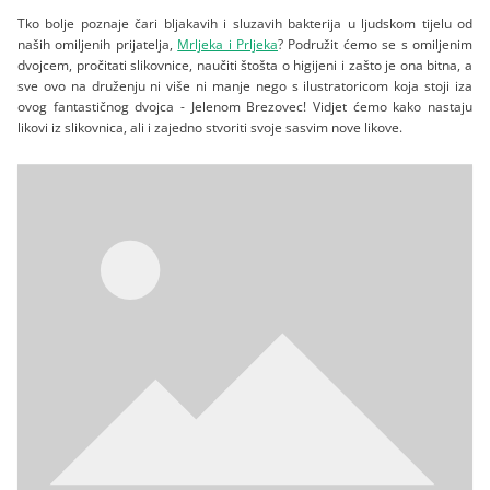
Tko bolje poznaje čari bljakavih i sluzavih bakterija u ljudskom tijelu od
naših omiljenih prijatelja,
Mrljeka i Prljeka
? Podružit ćemo se s omiljenim
dvojcem, pročitati slikovnice, naučiti štošta o higijeni i zašto je ona bitna, a
sve ovo na druženju ni više ni manje nego s ilustratoricom koja stoji iza
ovog fantastičnog dvojca - Jelenom Brezovec! Vidjet ćemo kako nastaju
likovi iz slikovnica, ali i zajedno stvoriti svoje sasvim nove likove.