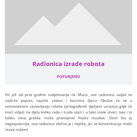
Radionica izrade robota
POPUNJENO
Hit još od prve godine sudjelovanja na Muzzi, ova radionica uvijek se
najbrže popuni, najviše zabavi i fascinira djecu. Okušat će se u
samostalnom sastavljanju robota (prilagođenih dječjem uzrastu) gdje će
moći vidjeti na djelu koliko rada i truda ulazi i u tako male stvari, kao i to
koliko sitna greška može promijeniti finalni rezultat. Osim što je
najpopularnija, ova radionica obično je i najtiša, jer se koncentracija može
rezati nožem!