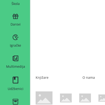
Škola
Darovi
Igračke
Multimedija
Knjižare
O nama
Udžbenici
WsPay web stranica
Maestro web stranica
Mastercard web 
Amer