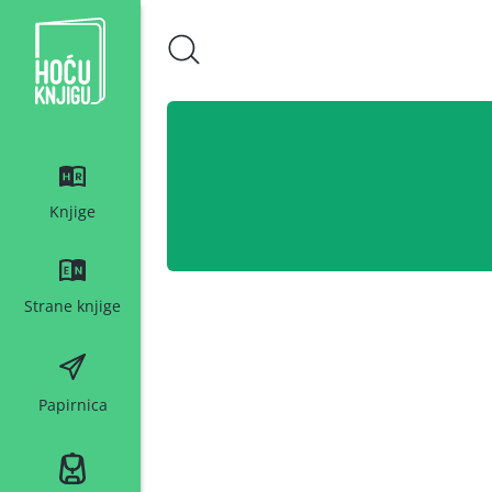
Hoću knjigu bijeli logo
Knjige
Strane knjige
Papirnica