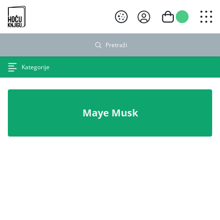
Hoću knjigu crni logo
Pretraži
Kategorije
Maye Musk