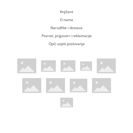
Knjižare
O nama
Narudžbe i dostava
Povrati, prigovori i reklamacije
Opći uvjeti poslovanja
WsPay web stranica
Visa web stranica
Maestro web stranica
Mastercard web stranica
American Express web stranica
Diners web stranica
Trustwave certificirano
Pci Dss certificirano
Mastercard sigurnosni kod web strani
Verified by Visa web stranica
Hoću Knjigu Facebook profil
Hoću knjigu Instagram profil
Hoću knjigu Youtube profil
Hoću knjigu TikTok profil