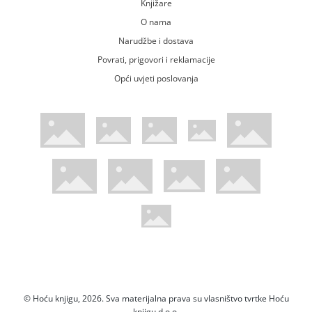
Knjižare
O nama
Narudžbe i dostava
Povrati, prigovori i reklamacije
Opći uvjeti poslovanja
WsPay web stranica
Visa web stranica
Maestro web stranica
Mastercard web stranica
American Express web stranica
Diners web stranica
Trustwave certificirano
Pci Dss certificirano
Mastercard sigurnosni kod web strani
Verified by Visa web stranica
Hoću Knjigu Facebook profil
Hoću knjigu Instagram profil
Hoću knjigu Youtube profil
Hoću knjigu TikTok profil
© Hoću knjigu, 2026. Sva materijalna prava su vlasništvo tvrtke Hoću
knjigu d.o.o.