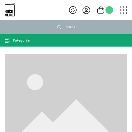
Hoću knjigu crni logo
Pretraži
Kategorije