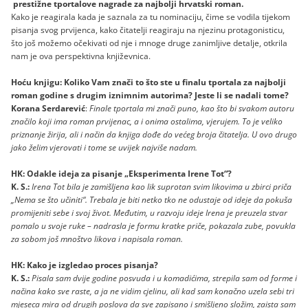
prestižne tportalove nagrade za najbolji hrvatski roman.
Kako je reagirala kada je saznala za tu nominaciju, čime se vodila tijekom
pisanja svog prvijenca, kako čitatelji reagiraju na njezinu protagonisticu,
što još možemo očekivati od nje i mnoge druge zanimljive detalje, otkrila
nam je ova perspektivna književnica.
Hoću knjigu: Koliko Vam znači to što ste u finalu tportala za najbolji
roman godine s drugim iznimnim autorima? Jeste li se nadali tome?
Korana Serdarević
:
Finale tportala mi znači puno, kao što bi svakom autoru
značilo koji ima roman prvijenac, a i onima ostalima, vjerujem. To je veliko
priznanje žirija, ali i način da knjiga dođe do većeg broja čitatelja. U ovo drugo
jako želim vjerovati i tome se uvijek najviše nadam.
HK: Odakle ideja za pisanje „Eksperimenta Irene Tot“?
K. S.:
Irena Tot bila je zamišljena kao lik suprotan svim likovima u zbirci priča
„Nema se što učiniti“. Trebala je biti netko tko ne odustaje od ideje da pokuša
promijeniti sebe i svoj život. Međutim, u razvoju ideje Irena je preuzela stvar
pomalo u svoje ruke – nadrasla je formu kratke priče, pokazala zube, povukla
za sobom još mnoštvo likova i napisala roman.
HK: Kako je izgledao proces pisanja?
K. S.:
Pisala sam dvije godine posvuda i u komadićima, strepila sam od forme i
načina kako sve raste, a ja ne vidim cjelinu, ali kad sam konačno uzela sebi tri
mjeseca mira od drugih poslova da sve zapisano i smišljeno složim, zaista sam