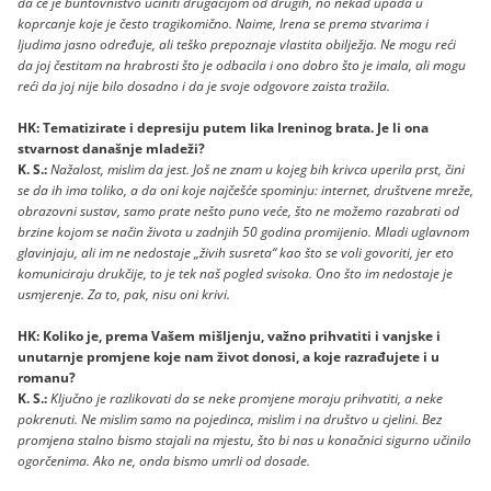
da će je buntovništvo učiniti drugačijom od drugih, no nekad upada u
koprcanje koje je često tragikomično. Naime, Irena se prema stvarima i
ljudima jasno određuje, ali teško prepoznaje vlastita obilježja. Ne mogu reći
da joj čestitam na hrabrosti što je odbacila i ono dobro što je imala, ali mogu
reći da joj nije bilo dosadno i da je svoje odgovore zaista tražila.
HK: Tematizirate i depresiju putem lika Ireninog brata. Je li ona
stvarnost današnje mladeži?
K. S.:
Nažalost, mislim da jest. Još ne znam u kojeg bih krivca uperila prst, čini
se da ih ima toliko, a da oni koje najčešće spominju: internet, društvene mreže,
obrazovni sustav, samo prate nešto puno veće, što ne možemo razabrati od
brzine kojom se način života u zadnjih 50 godina promijenio. Mladi uglavnom
glavinjaju, ali im ne nedostaje „živih susreta“ kao što se voli govoriti, jer eto
komuniciraju drukčije, to je tek naš pogled svisoka. Ono što im nedostaje je
usmjerenje. Za to, pak, nisu oni krivi.
HK: Koliko je, prema Vašem mišljenju, važno prihvatiti i vanjske i
unutarnje promjene koje nam život donosi, a koje razrađujete i u
romanu?
K. S.:
Ključno je razlikovati da se neke promjene moraju prihvatiti, a neke
pokrenuti. Ne mislim samo na pojedinca, mislim i na društvo u cjelini. Bez
promjena stalno bismo stajali na mjestu, što bi nas u konačnici sigurno učinilo
ogorčenima. Ako ne, onda bismo umrli od dosade.