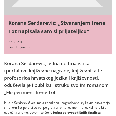
Korana Serdarević: „Stvaranjem Irene
Tot napisala sam si prijateljicu“
27.06.2018.
Piše: Tatjana Barat
Korana Serdarević, jedna od finalistica
tportalove književne nagrade, književnica te
profesorica hrvatskog jezika i književnosti,
oduševila je i publiku i struku svojim romanom
„Eksperiment Irene Tot“
Iako je Serdarević već imala zapažena i nagrađivana književna ostvarenja,
s Irenom Tot po prvi se put poigrala u romanesknom ruhu. Koliko je bila
uspješna u tome, govori i to što je
jedna od ovogodišnjih finalista