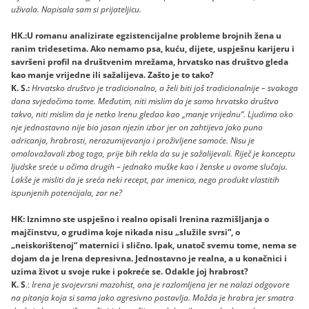
uživala. Napisala sam si prijateljicu.
HK.:U romanu analizirate egzistencijalne probleme brojnih žena u
ranim tridesetima. Ako nemamo psa, kuću, dijete, uspješnu karijeru i
savršeni profil na društvenim mrežama, hrvatsko nas društvo gleda
kao manje vrijedne ili sažalijeva. Zašto je to tako?
K. S.:
Hrvatsko društvo je tradicionalno, a želi biti još tradicionalnije – svakoga
dana svjedočimo tome. Međutim, niti mislim da je samo hrvatsko društvo
takvo, niti mislim da je netko Irenu gledao kao „manje vrijednu“. Ljudima oko
nje jednostavno nije bio jasan njezin izbor jer on zahtijeva jako puno
odricanja, hrabrosti, nerazumijevanja i proživljene samoće. Nisu je
omalovažavali zbog toga, prije bih rekla da su je sažalijevali. Riječ je konceptu
ljudske sreće u očima drugih – jednako muške kao i ženske u ovome slučaju.
Lakše je misliti da je sreća neki recept, par imenica, nego produkt vlastitih
ispunjenih potencijala, zar ne?
HK: Iznimno ste uspješno i realno opisali Irenina razmišljanja o
majčinstvu, o grudima koje nikada nisu „služile svrsi“, o
„neiskorištenoj“ maternici i slično. Ipak, unatoč svemu tome, nema se
dojam da je Irena depresivna. Jednostavno je realna, a u konačnici i
uzima život u svoje ruke i pokreće se. Odakle joj hrabrost?
K. S
.:
Irena je svojevrsni mazohist, ona je razlomljena jer ne nalazi odgovore
na pitanja koja si sama jako agresivno postavlja. Možda je hrabra jer smatra