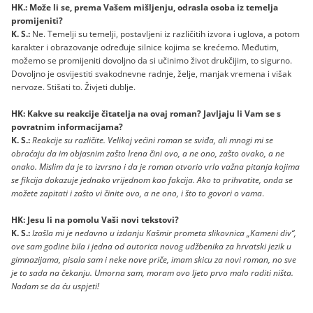
HK.: Može li se, prema Vašem mišljenju, odrasla osoba iz temelja
promijeniti?
K. S.:
Ne. Temelji su temelji, postavljeni iz različitih izvora i uglova, a potom
karakter i obrazovanje određuje silnice kojima se krećemo. Međutim,
možemo se promijeniti dovoljno da si učinimo život drukčijim, to sigurno.
Dovoljno je osvijestiti svakodnevne radnje, želje, manjak vremena i višak
nervoze. Stišati to. Živjeti dublje.
HK: Kakve su reakcije čitatelja na ovaj roman? Javljaju li Vam se s
povratnim informacijama?
K. S.:
Reakcije su različite. Velikoj većini roman se sviđa, ali mnogi mi se
obraćaju da im objasnim zašto Irena čini ovo, a ne ono, zašto ovako, a ne
onako. Mislim da je to izvrsno i da je roman otvorio vrlo važna pitanja kojima
se fikcija dokazuje jednako vrijednom kao fakcija. Ako to prihvatite, onda se
možete zapitati i zašto vi činite ovo, a ne ono, i što to govori o vama
.
HK: Jesu li na pomolu Vaši novi tekstovi?
K. S.:
Izašla mi je nedavno u izdanju Kašmir prometa slikovnica „Kameni div“,
ove sam godine bila i jedna od autorica novog udžbenika za hrvatski jezik u
gimnazijama, pisala sam i neke nove priče, imam skicu za novi roman, no sve
je to sada na čekanju. Umorna sam, moram ovo ljeto prvo malo raditi ništa.
Nadam se da ću uspjeti!