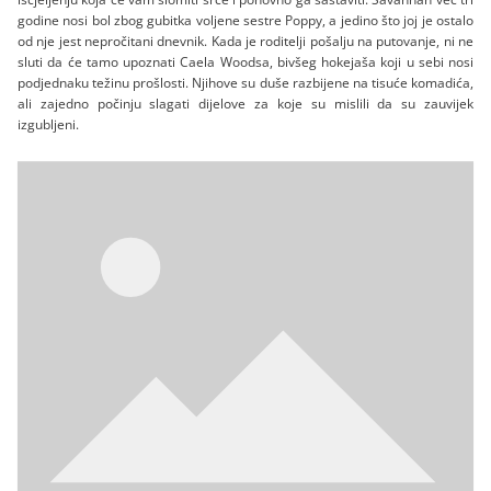
godine nosi bol zbog gubitka voljene sestre Poppy, a jedino što joj je ostalo
od nje jest nepročitani dnevnik. Kada je roditelji pošalju na putovanje, ni ne
sluti da će tamo upoznati Caela Woodsa, bivšeg hokejaša koji u sebi nosi
podjednaku težinu prošlosti. Njihove su duše razbijene na tisuće komadića,
ali zajedno počinju slagati dijelove za koje su mislili da su zauvijek
izgubljeni.