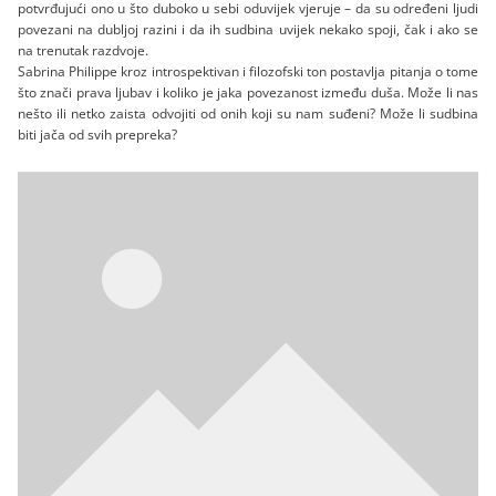
potvrđujući ono u što duboko u sebi oduvijek vjeruje – da su određeni ljudi
povezani na dubljoj razini i da ih sudbina uvijek nekako spoji, čak i ako se
na trenutak razdvoje.
Sabrina Philippe kroz introspektivan i filozofski ton postavlja pitanja o tome
što znači prava ljubav i koliko je jaka povezanost između duša. Može li nas
nešto ili netko zaista odvojiti od onih koji su nam suđeni? Može li sudbina
biti jača od svih prepreka?