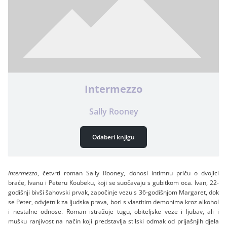
Intermezzo
Sally Rooney
Odaberi knjigu
Intermezzo
, četvrti roman Sally Rooney, donosi intimnu priču o dvojici
braće, Ivanu i Peteru Koubeku, koji se suočavaju s gubitkom oca. Ivan, 22-
godišnji bivši šahovski prvak, započinje vezu s 36-godišnjom Margaret, dok
se Peter, odvjetnik za ljudska prava, bori s vlastitim demonima kroz alkohol
i nestalne odnose. Roman istražuje tugu, obiteljske veze i ljubav, ali i
mušku ranjivost na način koji predstavlja stilski odmak od prijašnjih djela