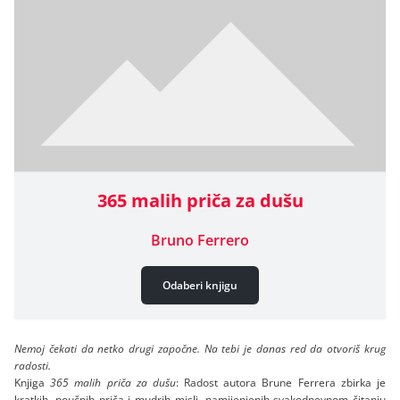
365 malih priča za dušu
Bruno Ferrero
Odaberi knjigu
Nemoj čekati da netko drugi započne. Na tebi je danas red da otvoriš krug
radosti.
Knjiga
365 malih priča za dušu
: Radost autora Brune Ferrera zbirka je
kratkih, poučnih priča i mudrih misli, namijenjenih svakodnevnom čitanju