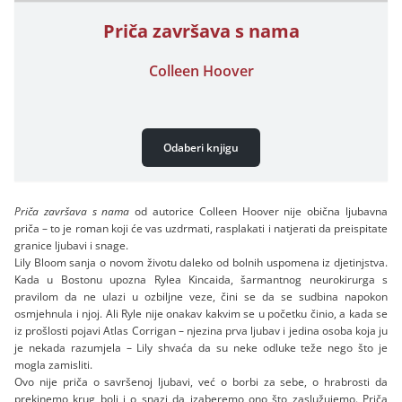
Priča završava s nama
Colleen Hoover
Odaberi knjigu
Priča završava s nama
od autorice Colleen Hoover nije obična ljubavna
priča – to je roman koji će vas uzdrmati, rasplakati i natjerati da preispitate
granice ljubavi i snage.
Lily Bloom sanja o novom životu daleko od bolnih uspomena iz djetinjstva.
Kada u Bostonu upozna Rylea Kincaida, šarmantnog neurokirurga s
pravilom da ne ulazi u ozbiljne veze, čini se da se sudbina napokon
osmjehnula i njoj. Ali Ryle nije onakav kakvim se u početku činio, a kada se
iz prošlosti pojavi Atlas Corrigan – njezina prva ljubav i jedina osoba koja ju
je nekada razumjela – Lily shvaća da su neke odluke teže nego što je
mogla zamisliti.
Ovo nije priča o savršenoj ljubavi, već o borbi za sebe, o hrabrosti da
prekinemo krug boli i o snazi da izaberemo ono što zaslužujemo. Priča