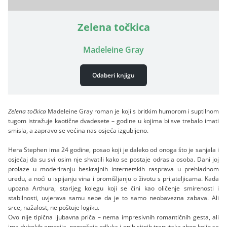
Zelena točkica
Madeleine Gray
Odaberi knjigu
Zelena točkica
Madeleine Gray roman je koji s britkim humorom i suptilnom
tugom istražuje kaotične dvadesete – godine u kojima bi sve trebalo imati
smisla, a zapravo se većina nas osjeća izgubljeno.
Hera Stephen ima 24 godine, posao koji je daleko od onoga što je sanjala i
osjećaj da su svi osim nje shvatili kako se postaje odrasla osoba. Dani joj
prolaze u moderiranju beskrajnih internetskih rasprava u prehladnom
uredu, a noći u ispijanju vina i promišljanju o životu s prijateljicama. Kada
upozna Arthura, starijeg kolegu koji se čini kao oličenje smirenosti i
stabilnosti, uvjerava samu sebe da je to samo neobavezna zabava. Ali
srce, nažalost, ne poštuje logiku.
Ovo nije tipična ljubavna priča – nema impresivnih romantičnih gesta, ali
ima dubokih emocija, pogrešnih odluka i onih sitnih trenutaka zbog kojih se