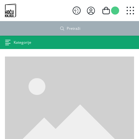
Hoću knjigu crni logo
Pretraži
Kategorije