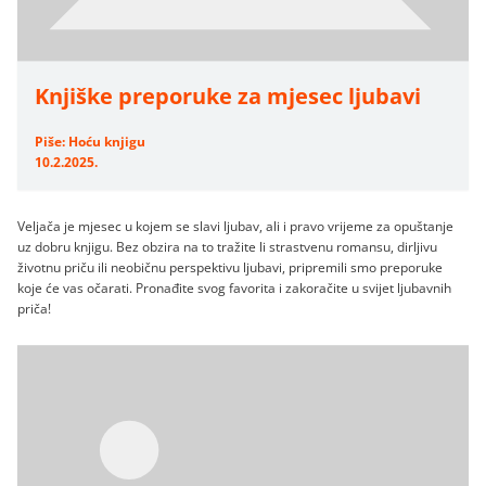
Knjiške preporuke za mjesec ljubavi
Piše: Hoću knjigu
10.2.2025.
Veljača je mjesec u kojem se slavi ljubav, ali i pravo vrijeme za opuštanje
uz dobru knjigu. Bez obzira na to tražite li strastvenu romansu, dirljivu
životnu priču ili neobičnu perspektivu ljubavi, pripremili smo preporuke
koje će vas očarati. Pronađite svog favorita i zakoračite u svijet ljubavnih
priča!