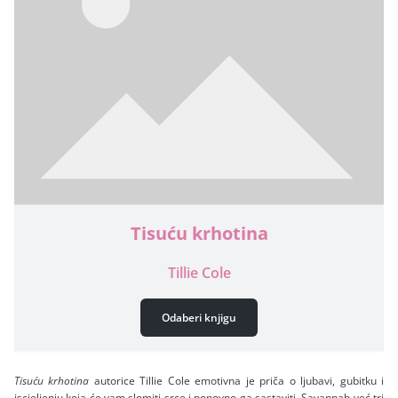
Tisuću krhotina
Tillie Cole
Odaberi knjigu
Tisuću krhotina
autorice Tillie Cole emotivna je priča o ljubavi, gubitku i
iscjeljenju koja će vam slomiti srce i ponovno ga sastaviti. Savannah već tri