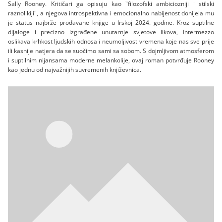
Sally Rooney. Kritičari ga opisuju kao "filozofski ambiciozniji i stilski
raznolikiji", a njegova introspektivna i emocionalno nabijenost donijela mu
je status najbrže prodavane knjige u Irskoj 2024. godine. Kroz suptilne
dijaloge i precizno izgrađene unutarnje svjetove likova, Intermezzo
oslikava krhkost ljudskih odnosa i neumoljivost vremena koje nas sve prije
ili kasnije natjera da se suočimo sami sa sobom. S dojmljivom atmosferom
i suptilnim nijansama moderne melankolije, ovaj roman potvrđuje Rooney
kao jednu od najvažnijih suvremenih književnica.