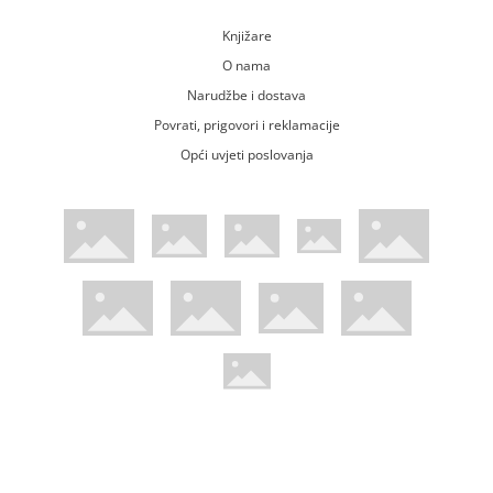
Knjižare
O nama
Narudžbe i dostava
Povrati, prigovori i reklamacije
Opći uvjeti poslovanja
WsPay web stranica
Visa web stranica
Maestro web stranica
Mastercard web stranica
American Express web stranica
Diners web stranica
Trustwave certificirano
Pci Dss certificirano
Mastercard sigurnosni kod web strani
Verified by Visa web stranica
Hoću Knjigu Facebook profil
Hoću knjigu Instagram profil
Hoću knjigu Youtube profil
Hoću knjigu TikTok profil