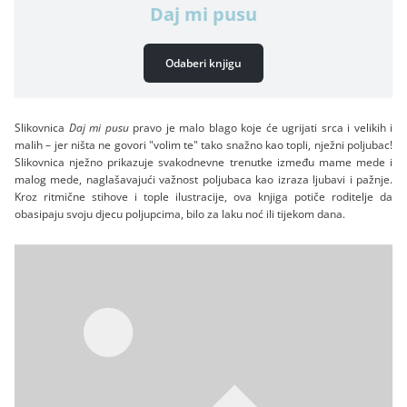
Daj mi pusu
Odaberi knjigu
Slikovnica
Daj mi pusu
pravo je malo blago koje će ugrijati srca i velikih i
malih – jer ništa ne govori "volim te" tako snažno kao topli, nježni poljubac!
Slikovnica nježno prikazuje svakodnevne trenutke između mame mede i
malog mede, naglašavajući važnost poljubaca kao izraza ljubavi i pažnje.
Kroz ritmične stihove i tople ilustracije, ova knjiga potiče roditelje da
obasipaju svoju djecu poljupcima, bilo za laku noć ili tijekom dana.