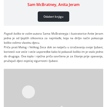
Sam McBratney, Anita Jeram
Odaberi knjigu
Pogodi koliko te volim
autora Sama McBratneyja i ilustratorice Anite Jeram
jedna je od ljepših slikovnica za najmlađe, koja na dirljiv način pokazuje
koliko volimo vlastitu djecu.
Priča prati Malog i Velikog Zeca dok se natječu u izražavanju svoje ljubavi,
koristeći sve veće i veće usporedbe kako bi pokazali koliko im je stalo jedno
do drugoga. Ova topla i nježna priča savršena je za čitanje prije spavanja,
pružajući djeci osjećaj sigurnosti i ljubavi.