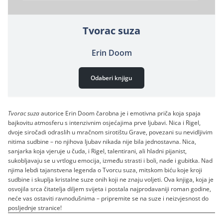
Tvorac suza
Erin Doom
Odaberi knjigu
Tvorac suza
autorice Erin Doom čarobna je i emotivna priča koja spaja
bajkovitu atmosferu s intenzivnim osjećajima prve ljubavi. Nica i Rigel,
dvoje siročadi odraslih u mračnom sirotištu Grave, povezani su nevidljivim
nitima sudbine – no njihova ljubav nikada nije bila jednostavna. Nica,
sanjarka koja vjeruje u čuda, i Rigel, talentirani, ali hladni pijanist,
sukobljavaju se u vrtlogu emocija, između strasti i boli, nade i gubitka. Nad
njima lebdi tajanstvena legenda o Tvorcu suza, mitskom biću koje kroji
sudbine i skuplja kristalne suze onih koji ne znaju voljeti. Ova knjiga, koja je
osvojila srca čitatelja diljem svijeta i postala najprodavaniji roman godine,
neće vas ostaviti ravnodušnima – pripremite se na suze i neizvjesnost do
posljednje stranice!